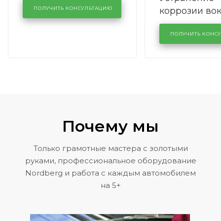
коррозии во
кузовном сервисе
ПОЛУЧИТЬ КОНСУЛЬТАЦИЮ
лобового сте
KUTUZOVV
районе задн
ПОЛУЧИТЬ КОНС
Volkswagen 
Почему мы
Только грамотные мастера с золотыми
руками, профессиональное оборудование
Nordberg и работа с каждым автомобилем
на 5+