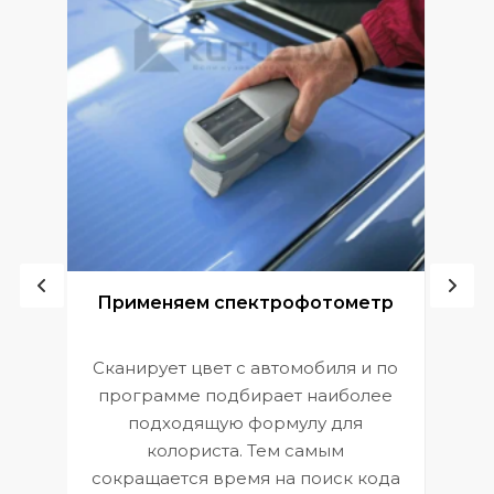
ой
Применяем спектрофотометр
Сканирует цвет с автомобиля и по
П
программе подбирает наиболее
к
э
подходящую формулу для
 и
В
колориста. Тем самым
сокращается время на поиск кода