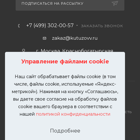
ПОДПИСАТЬСЯ НА РАССЫЛКУ
+7 (499) 302-00-57
ЗАКАЗАТЬ ЗВОНОК
zakaz@kutuzovv.ru
г. Москва, Краснобогатырская
улица, 89, стр. 1.
Управление файлами cookie
Наш сайт обрабатывает файлы cookie (в том
числе, файлы cookie, используемые «Яндекс-
метрикой»). Нажимая на кнопку «Соглашаюсь»,
вы даете свое согласие на обработку файлов
2026 © KUTUZOVV | Кузовной ремонт и покраска
cookie вашего браузера в соответствии с
автомобилей. Вся информация на сайте – собственность
нашей
политикой конфиденциальности
ООО "КУТУЗОВВ"
Публикация информации с сайта KUTUZOVV.RU без
Подробнее
разрешения запрещена. Все права защищены.
Почта: zakaz@kutuzovv.ru