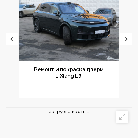
Ремонт и покраска двери
Р
LiXiang L9
загрузка карты...