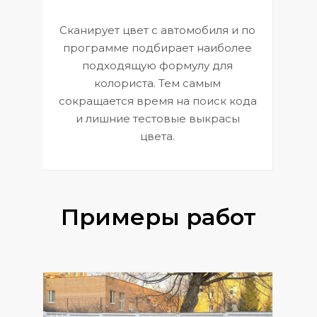
Сканирует цвет с автомобиля и по
П
программе подбирает наиболее
к
э
подходящую формулу для
 и
В
колориста. Тем самым
сокращается время на поиск кода
и лишние тестовые выкрасы
цвета.
Примеры работ