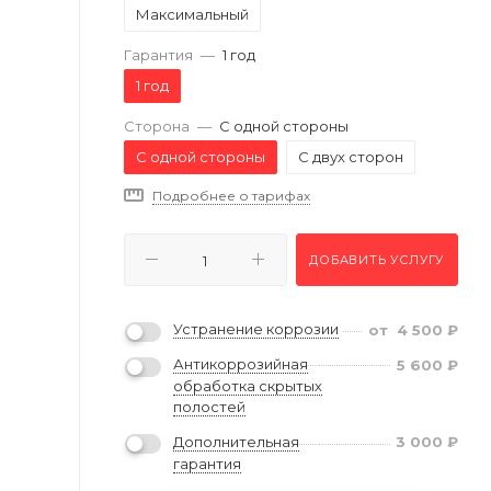
Максимальный
Гарантия
—
1 год
1 год
Сторона
—
С одной стороны
С одной стороны
С двух сторон
Подробнее о тарифах
ДОБАВИТЬ УСЛУГУ
Устранение коррозии
от
4 500
₽
Антикоррозийная
5 600
₽
обработка скрытых
полостей
Дополнительная
3 000
₽
гарантия