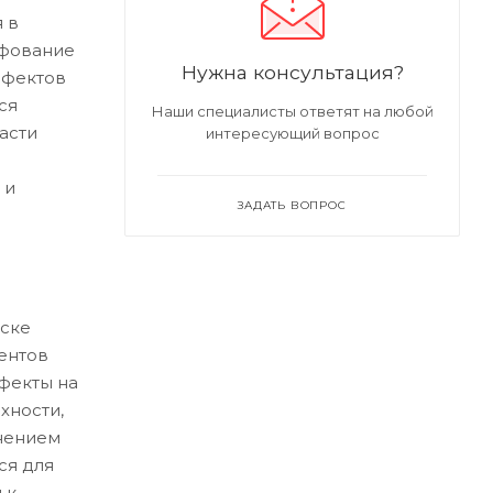
 в
ифование
Нужна консультация?
ефектов
ся
Наши специалисты ответят на любой
асти
интересующий вопрос
 и
ЗАДАТЬ ВОПРОС
ске
ентов
ефекты на
хности,
нением
ся для
 к