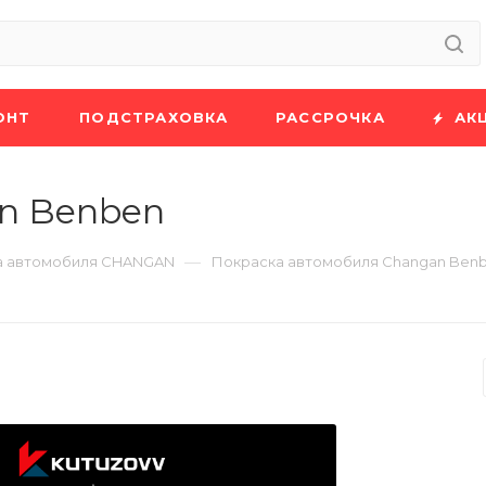
ОНТ
ПОДСТРАХОВКА
РАССРОЧКА
АК
n Benben
—
а автомобиля CHANGAN
Покраска автомобиля Changan Ben