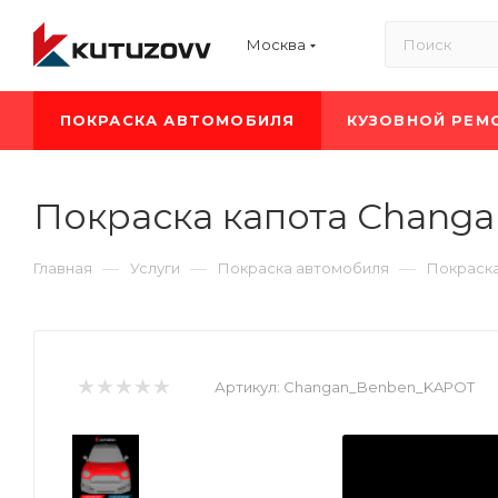
Москва
ПОКРАСКА АВТОМОБИЛЯ
КУЗОВНОЙ РЕМ
Покраска капота Changa
—
—
—
Главная
Услуги
Покраска автомобиля
Покраск
Артикул:
Changan_Benben_KAPOT