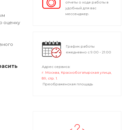
отчеты о ходе работы в
удобный для вас
мессенджер.
ым
ю оценку
вного
График работы
ежедневно с 9:00 - 21:00
расить
Адрес сервиса:
г. Москва, Краснобогатырская улица,
89, стр. 1.
Преображенская площадь