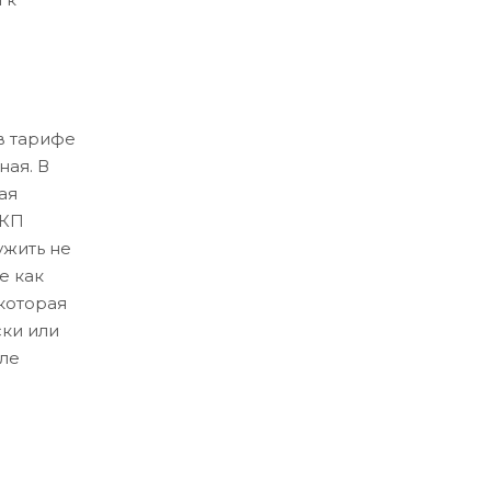
в тарифе
ная. В
ая
ЛКП
ужить не
е как
которая
ски или
ле