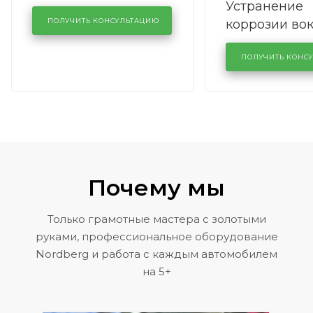
Устранение
производства в
коррозии во
кузовном сервисе
ПОЛУЧИТЬ КОНСУЛЬТАЦИЮ
лобового сте
KUTUZOVV
районе задн
ПОЛУЧИТЬ КОНС
Volkswagen 
Почему мы
Только грамотные мастера с золотыми
руками, профессиональное оборудование
Nordberg и работа с каждым автомобилем
на 5+