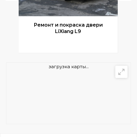
Ремонт и покраска двери
Р
LiXiang L9
загрузка карты...