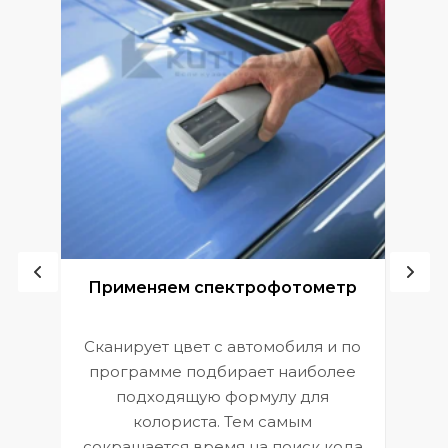
ой
Применяем спектрофотометр
Сканирует цвет с автомобиля и по
П
программе подбирает наиболее
к
э
подходящую формулу для
 и
В
колориста. Тем самым
сокращается время на поиск кода