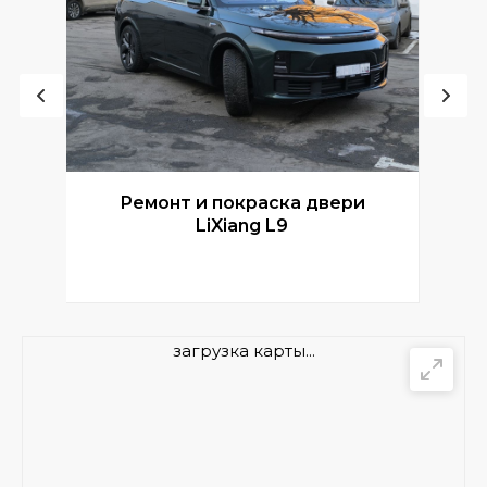
Ремонт и покраска двери
Р
LiXiang L9
загрузка карты...