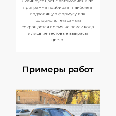
Сканирует цвет с автомобиля и по
П
программе подбирает наиболее
к
э
подходящую формулу для
 и
В
колориста. Тем самым
сокращается время на поиск кода
и лишние тестовые выкрасы
цвета.
Примеры работ