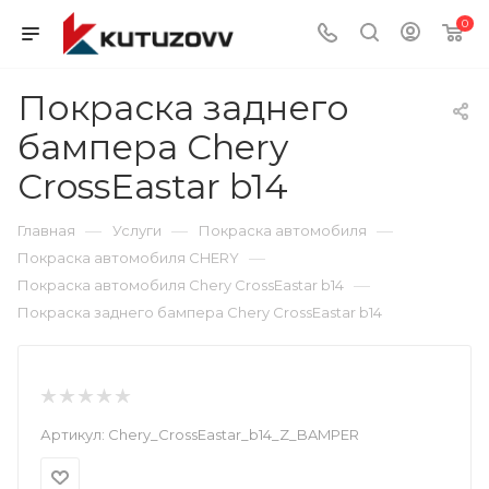
0
Покраска заднего
бампера Chery
CrossEastar b14
—
—
—
Главная
Услуги
Покраска автомобиля
—
Покраска автомобиля CHERY
—
Покраска автомобиля Chery CrossEastar b14
Покраска заднего бампера Chery CrossEastar b14
Артикул:
Chery_CrossEastar_b14_Z_BAMPER