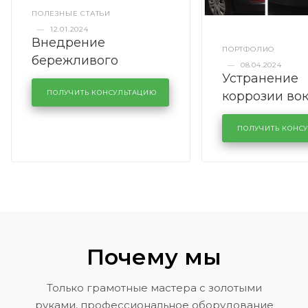
ПОЛЕЗНЫЕ СТАТЬИ
—
12.01.2024
Внедрение
ПОРТФОЛИО
бережливого
—
08.04.2024
Устранение
производства в
коррозии во
кузовном сервисе
ПОЛУЧИТЬ КОНСУЛЬТАЦИЮ
лобового сте
KUTUZOVV
районе задн
ПОЛУЧИТЬ КОНС
Volkswagen 
Почему мы
Только грамотные мастера с золотыми
руками, профессиональное оборудование