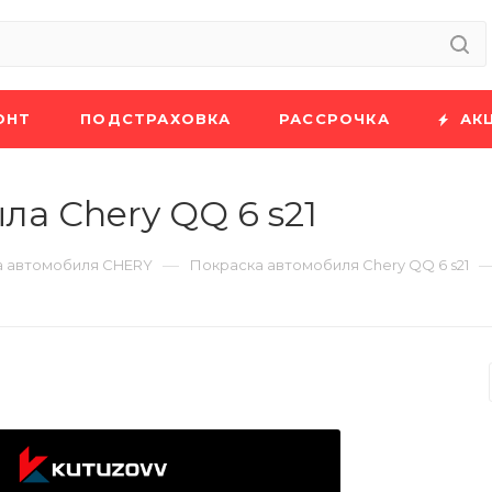
ОНТ
ПОДСТРАХОВКА
РАССРОЧКА
АК
а Chery QQ 6 s21
—
а автомобиля CHERY
Покраска автомобиля Chery QQ 6 s21