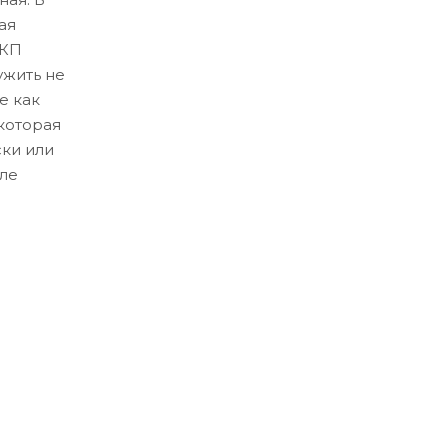
ая
ЛКП
ужить не
е как
которая
ски или
ле