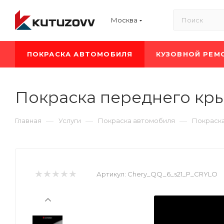
Москва
ПОКРАСКА АВТОМОБИЛЯ
КУЗОВНОЙ РЕМ
Покраска переднего крыл
—
—
—
Главная
Услуги
Покраска автомобиля
Покраск
Артикул:
Chery_QQ_6_s21_P_CRYLO