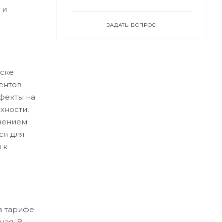
 и
ЗАДАТЬ ВОПРОС
ске
ентов
ефекты на
хности,
нением
ся для
 к
в тарифе
ная. В