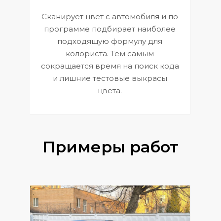
Сканирует цвет с автомобиля и по
П
программе подбирает наиболее
к
э
подходящую формулу для
 и
В
колориста. Тем самым
сокращается время на поиск кода
и лишние тестовые выкрасы
цвета.
Примеры работ