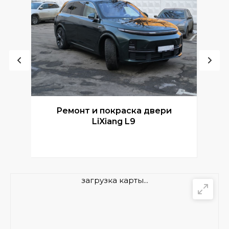
Ремонт и покраска двери
Р
LiXiang L9
загрузка карты...