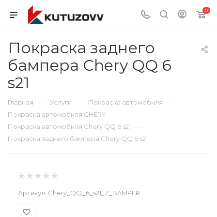
0
Покраска заднего
бампера Chery QQ 6
s21
—
—
—
Главная
Услуги
Покраска автомобиля
—
Покраска автомобиля CHERY
—
Покраска автомобиля Chery QQ 6 s21
Покраска заднего бампера Chery QQ 6 s21
Артикул:
Chery_QQ_6_s21_Z_BAMPER