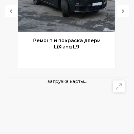
Ремонт и покраска двери
Р
LiXiang L9
загрузка карты...