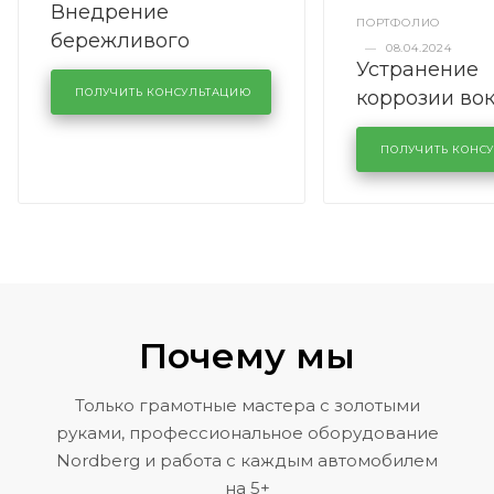
Внедрение
ПОРТФОЛИО
бережливого
—
08.04.2024
Устранение
производства в
коррозии во
кузовном сервисе
ПОЛУЧИТЬ КОНСУЛЬТАЦИЮ
лобового сте
KUTUZOVV
районе задн
ПОЛУЧИТЬ КОНС
Volkswagen 
Почему мы
Только грамотные мастера с золотыми
руками, профессиональное оборудование
Nordberg и работа с каждым автомобилем
на 5+