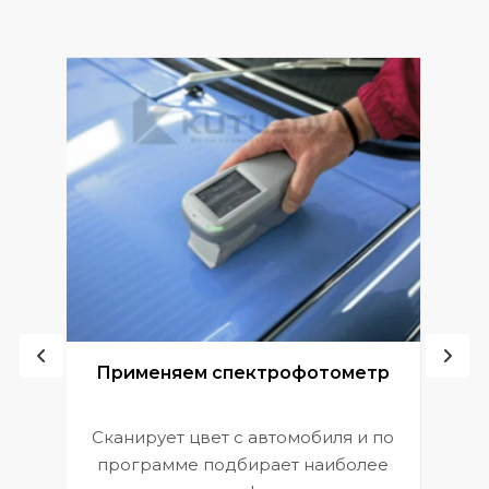
ой
Применяем спектрофотометр
Сканирует цвет с автомобиля и по
П
программе подбирает наиболее
к
э