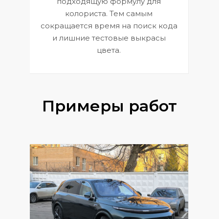
подходящую формулу для
 и
В
колориста. Тем самым
сокращается время на поиск кода
и лишние тестовые выкрасы
цвета.
Примеры работ