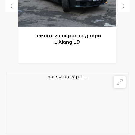
Ремонт и покраска двери
Р
LiXiang L9
загрузка карты...