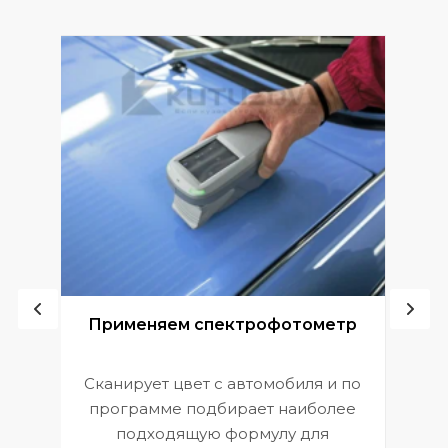
ой
Применяем спектрофотометр
Сканирует цвет с автомобиля и по
П
программе подбирает наиболее
к
э
подходящую формулу для