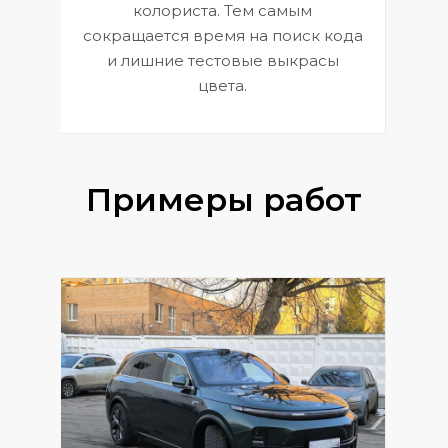
 и
В
колориста. Тем самым
сокращается время на поиск кода
и лишние тестовые выкрасы
цвета.
Примеры работ