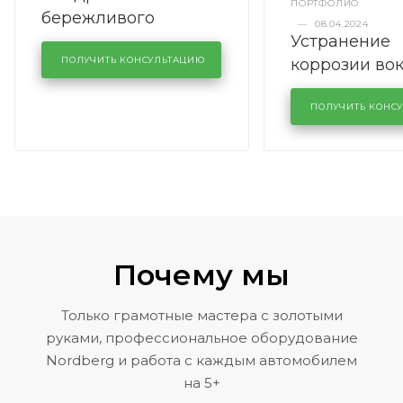
ПОРТФОЛИО
бережливого
—
08.04.2024
Устранение
производства в
коррозии во
кузовном сервисе
ПОЛУЧИТЬ КОНСУЛЬТАЦИЮ
лобового сте
KUTUZOVV
районе задн
ПОЛУЧИТЬ КОНС
Volkswagen 
Почему мы
Только грамотные мастера с золотыми
руками, профессиональное оборудование
Nordberg и работа с каждым автомобилем
на 5+