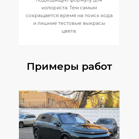
 и
В
колориста. Тем самым
сокращается время на поиск кода
и лишние тестовые выкрасы
цвета.
Примеры работ