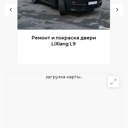
Ремонт и покраска двери
Р
LiXiang L9
загрузка карты...