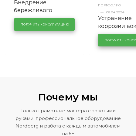
Внедрение
ПОРТФОЛИО
бережливого
—
08.04.2024
Устранение
производства в
коррозии во
кузовном сервисе
ПОЛУЧИТЬ КОНСУЛЬТАЦИЮ
лобового сте
KUTUZOVV
районе задн
ПОЛУЧИТЬ КОНС
Volkswagen 
Почему мы
Только грамотные мастера с золотыми
руками, профессиональное оборудование
Nordberg и работа с каждым автомобилем
на 5+