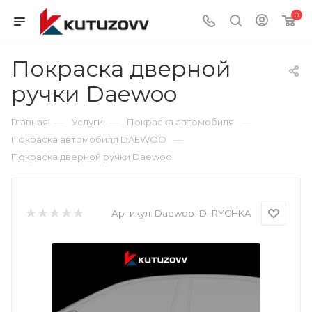
0
Покраска дверной
ручки Daewoo
—
—
—
Главная
Услуги
Покраска автомобиля
—
Покраска автомобиля DAEWOO
Покраска дверной ручки Daewoo
Артикул:
Daewoo_D_RYCHKA