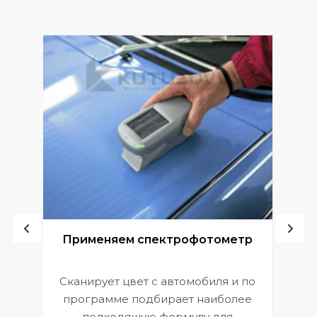
ой
Применяем спектрофотометр
Сканирует цвет с автомобиля и по
П
программе подбирает наиболее
к
э
подходящую формулу для