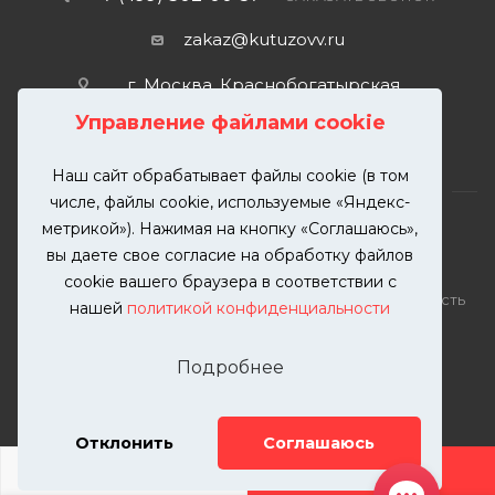
zakaz@kutuzovv.ru
г. Москва, Краснобогатырская
улица, 89, стр. 1.
Управление файлами cookie
Наш сайт обрабатывает файлы cookie (в том
числе, файлы cookie, используемые «Яндекс-
метрикой»). Нажимая на кнопку «Соглашаюсь»,
вы даете свое согласие на обработку файлов
2026 © KUTUZOVV | Кузовной ремонт и покраска
cookie вашего браузера в соответствии с
автомобилей. Вся информация на сайте – собственность
нашей
политикой конфиденциальности
ООО "КУТУЗОВВ"
Публикация информации с сайта KUTUZOVV.RU без
Подробнее
разрешения запрещена. Все права защищены.
Почта: zakaz@kutuzovv.ru
Телефон: 8(499)-302-00-57
Отклонить
Соглашаюсь
ДОБАВИТЬ УСЛУГУ