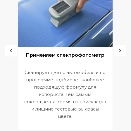
ой
Применяем спектрофотометр
Сканирует цвет с автомобиля и по
П
программе подбирает наиболее
к
э
подходящую формулу для
 и
В
колориста. Тем самым
сокращается время на поиск кода
и лишние тестовые выкрасы
цвета.