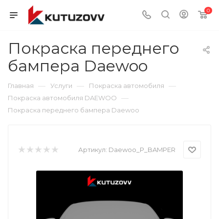
0
Покраска переднего
бампера Daewoo
—
—
—
Главная
Услуги
Покраска автомобиля
—
Покраска автомобиля DAEWOO
Покраска переднего бампера Daewoo
Артикул:
Daewoo_P_BAMPER