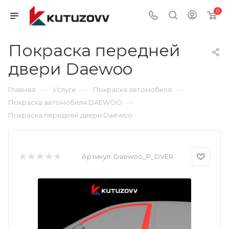
0
Покраска передней
двери Daewoo
—
—
—
Главная
Услуги
Покраска автомобиля
—
Покраска автомобиля DAEWOO
Покраска передней двери Daewoo
Артикул:
Daewoo_P_DVER