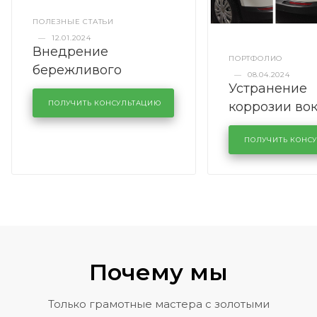
ПОЛЕЗНЫЕ СТАТЬИ
—
12.01.2024
Внедрение
ПОРТФОЛИО
бережливого
—
08.04.2024
Устранение
производства в
коррозии во
кузовном сервисе
ПОЛУЧИТЬ КОНСУЛЬТАЦИЮ
лобового сте
KUTUZOVV
районе задн
ПОЛУЧИТЬ КОНС
Volkswagen 
Почему мы
Только грамотные мастера с золотыми