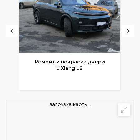
Ремонт и покраска двери
Р
LiXiang L9
загрузка карты...