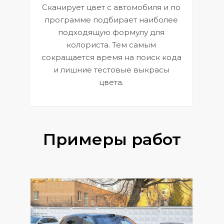
Сканирует цвет с автомобиля и по
П
программе подбирает наиболее
к
э
подходящую формулу для
 и
В
колориста. Тем самым
сокращается время на поиск кода
и лишние тестовые выкрасы
цвета.
Примеры работ