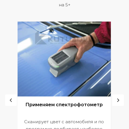
на 5+
ой
Применяем спектрофотометр
Сканирует цвет с автомобиля и по
П
программе подбирает наиболее