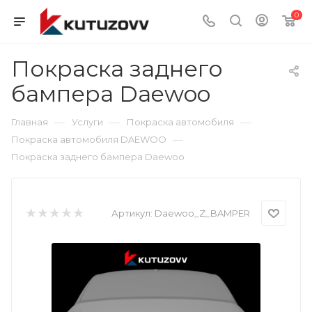
0
Покраска заднего
бампера Daewoo
—
—
—
Главная
Услуги
Покраска автомобиля
—
Покраска автомобиля DAEWOO
Покраска заднего бампера Daewoo
Артикул:
Daewoo_Z_BAMPER