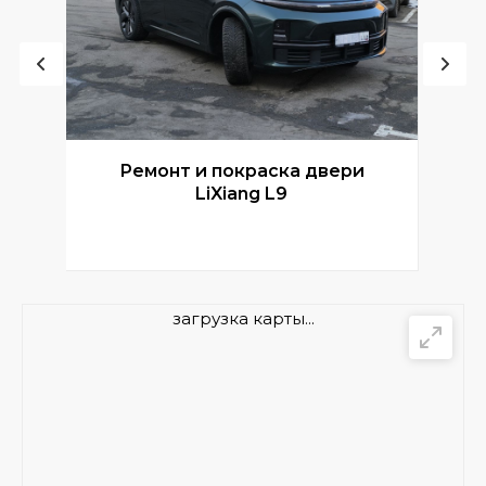
Ремонт и покраска двери
Р
LiXiang L9
загрузка карты...