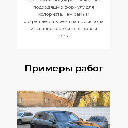
к
э
подходящую формулу для
 и
В
колориста. Тем самым
сокращается время на поиск кода
и лишние тестовые выкрасы
цвета.
Примеры работ