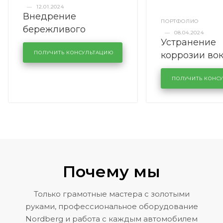
—
12.01.2024
Внедрение
ПОРТФОЛИО
бережливого
—
08.04.2024
Устранение
производства в
коррозии во
кузовном сервисе
ПОЛУЧИТЬ КОНСУЛЬТАЦИЮ
лобового сте
KUTUZOVV
районе задн
ПОЛУЧИТЬ КОНС
Volkswagen 
Почему мы
Только грамотные мастера с золотыми
руками, профессиональное оборудование
Nordberg и работа с каждым автомобилем