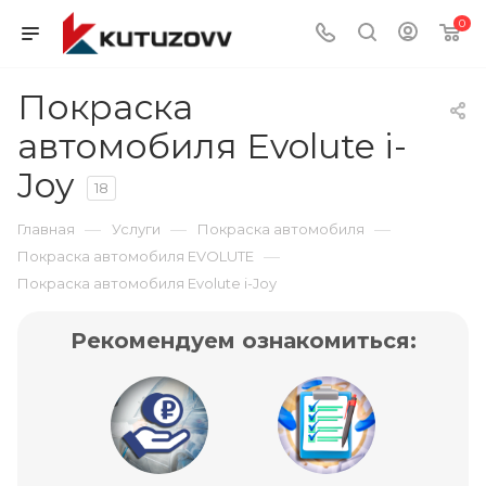
0
Покраска
автомобиля Evolute i-
Joy
18
—
—
—
Главная
Услуги
Покраска автомобиля
—
Покраска автомобиля EVOLUTE
Покраска автомобиля Evolute i-Joy
Рекомендуем ознакомиться: