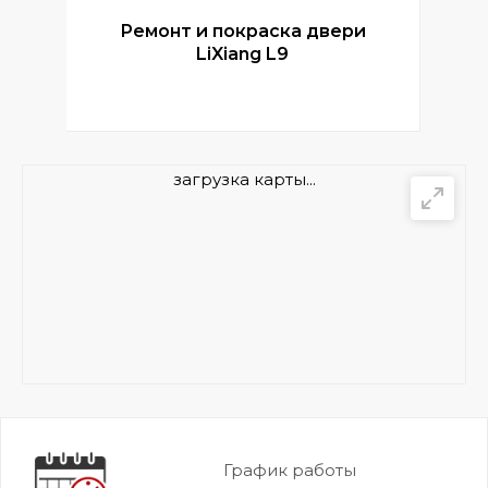
Ремонт и покраска двери
Р
LiXiang L9
загрузка карты...
График работы