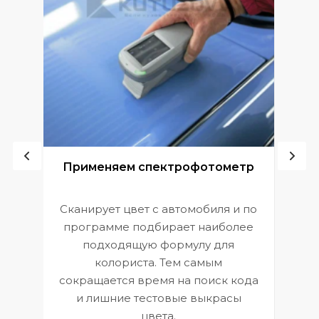
ой
Применяем спектрофотометр
Сканирует цвет с автомобиля и по
П
программе подбирает наиболее
к
э
подходящую формулу для
 и
В
колориста. Тем самым
сокращается время на поиск кода
и лишние тестовые выкрасы
цвета.