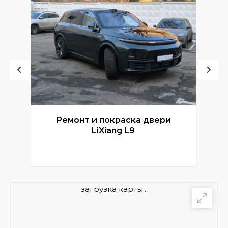
Ремонт и покраска двери
Р
LiXiang L9
загрузка карты...