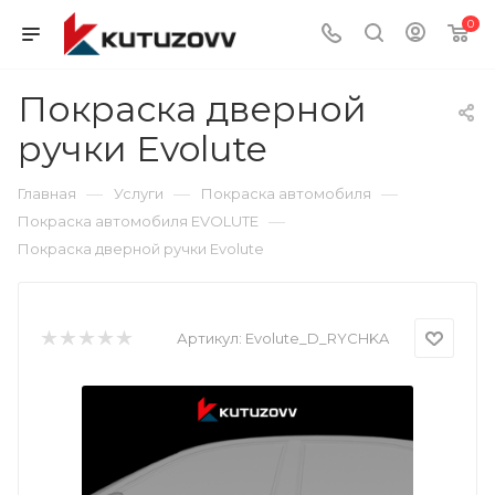
0
Покраска дверной
ручки Evolute
—
—
—
Главная
Услуги
Покраска автомобиля
—
Покраска автомобиля EVOLUTE
Покраска дверной ручки Evolute
Артикул:
Evolute_D_RYCHKA