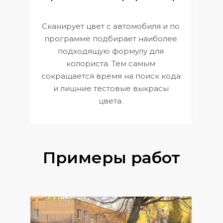
Сканирует цвет с автомобиля и по
П
программе подбирает наиболее
к
э
подходящую формулу для
 и
В
колориста. Тем самым
сокращается время на поиск кода
и лишние тестовые выкрасы
цвета.
Примеры работ