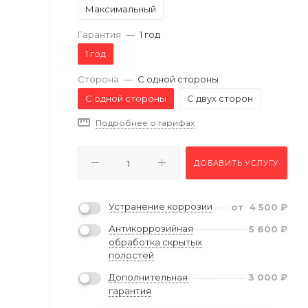
Максимальный
Гарантия
—
1 год
1 год
Сторона
—
С одной стороны
С одной стороны
С двух сторон
Подробнее о тарифах
ДОБАВИТЬ УСЛУГУ
Устранение коррозии
от
4 500
₽
Антикоррозийная
5 600
₽
обработка скрытых
полостей
Дополнительная
3 000
₽
гарантия