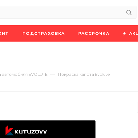
ОНТ
ПОДСТРАХОВКА
РАССРОЧКА
АК
—
а автомобиля EVOLUTE
Покраска капота Evolute