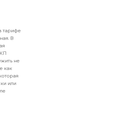
в тарифе
ная. В
ая
ЛКП
ужить не
е как
которая
ски или
ле