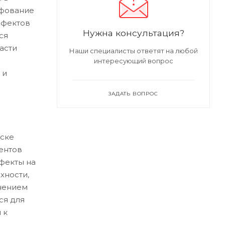
ифование
ефектов
Нужна консультация?
ся
асти
Наши специалисты ответят на любой
интересующий вопрос
 и
ЗАДАТЬ ВОПРОС
ске
ентов
ефекты на
хности,
нением
ся для
 к