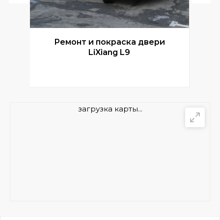
Ремонт и покраска двери
Р
LiXiang L9
загрузка карты...