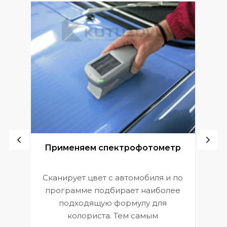
ой
Применяем спектрофотометр
Сканирует цвет с автомобиля и по
П
программе подбирает наиболее
к
э
подходящую формулу для
 и
В
колориста. Тем самым