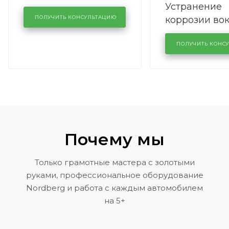
Устранение
производства в
коррозии во
кузовном сервисе
ПОЛУЧИТЬ КОНСУЛЬТАЦИЮ
лобового сте
KUTUZOVV
районе задн
ПОЛУЧИТЬ КОНС
Volkswagen 
Почему мы
Только грамотные мастера с золотыми
руками, профессиональное оборудование
Nordberg и работа с каждым автомобилем
на 5+