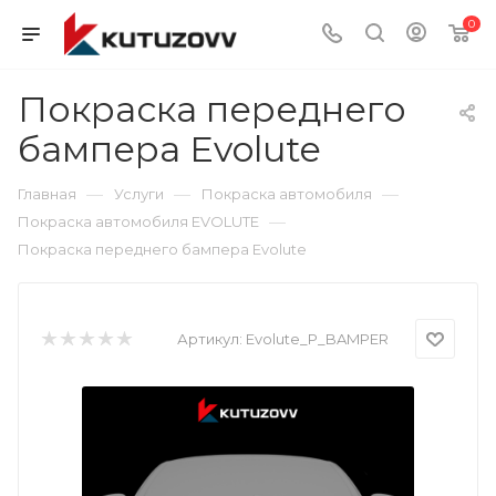
0
Покраска переднего
бампера Evolute
—
—
—
Главная
Услуги
Покраска автомобиля
—
Покраска автомобиля EVOLUTE
Покраска переднего бампера Evolute
Артикул:
Evolute_P_BAMPER