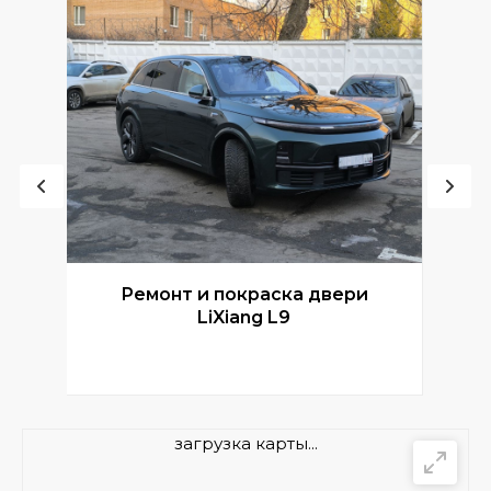
Ремонт и покраска двери
Р
LiXiang L9
загрузка карты...