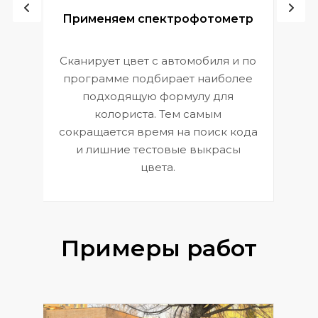
ой
Применяем спектрофотометр
Сканирует цвет с автомобиля и по
П
программе подбирает наиболее
к
э
подходящую формулу для
 и
В
колориста. Тем самым
сокращается время на поиск кода
и лишние тестовые выкрасы
цвета.
Примеры работ