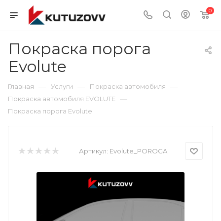
0
Покраска порога
Evolute
—
—
—
Главная
Услуги
Покраска автомобиля
—
Покраска автомобиля EVOLUTE
Покраска порога Evolute
Артикул:
Evolute_POROGA