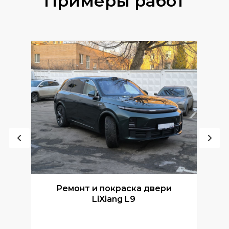
Примеры работ
Ремонт и покраска двери
Р
LiXiang L9