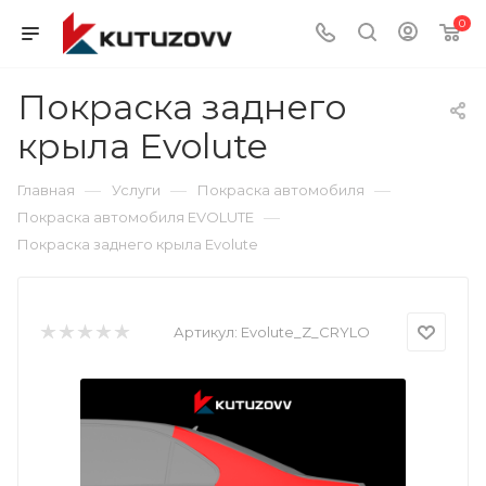
0
Покраска заднего
крыла Evolute
—
—
—
Главная
Услуги
Покраска автомобиля
—
Покраска автомобиля EVOLUTE
Покраска заднего крыла Evolute
Артикул:
Evolute_Z_CRYLO