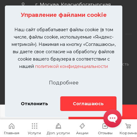
г. Москва, Краснобогатырская
улица, 89, стр. 1.
Управление файлами cookie
Наш сайт обрабатывает файлы cookie (в том
числе, файлы cookie, используемые «Яндекс-
метрикой»). Нажимая на кнопку «Соглашаюсь»,
вы даете свое согласие на обработку файлов
2026 © KUTUZOVV | Кузовной ремонт и покраска
cookie вашего браузера в соответствии с
автомобилей. Вся информация на сайте – собственность
нашей
политикой конфиденциальности
ООО "КУТУЗОВВ"
Публикация информации с сайта KUTUZOVV.RU без
Подробнее
разрешения запрещена. Все права защищены.
Почта: zakaz@kutuzovv.ru
Телефон: 8(499)-302-00-57
Отклонить
Соглашаюсь
ДОБАВИТЬ УСЛУГУ
Главная
Услуги
Доп. услуги
Акции
Отзывы
Корзина