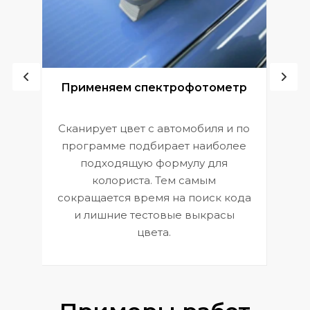
ой
Применяем спектрофотометр
Сканирует цвет с автомобиля и по
П
программе подбирает наиболее
к
э
подходящую формулу для
 и
В
колориста. Тем самым
сокращается время на поиск кода
и лишние тестовые выкрасы
цвета.