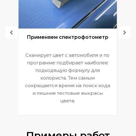
ой
Применяем спектрофотометр
Сканирует цвет с автомобиля и по
П
программе подбирает наиболее
к
э
подходящую формулу для
 и
В
колориста. Тем самым
сокращается время на поиск кода
и лишние тестовые выкрасы
цвета.
Примеры работ