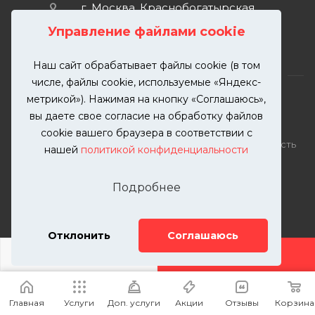
г. Москва, Краснобогатырская
улица, 89, стр. 1.
Управление файлами cookie
Наш сайт обрабатывает файлы cookie (в том
числе, файлы cookie, используемые «Яндекс-
метрикой»). Нажимая на кнопку «Соглашаюсь»,
вы даете свое согласие на обработку файлов
2026 © KUTUZOVV | Кузовной ремонт и покраска
cookie вашего браузера в соответствии с
автомобилей. Вся информация на сайте – собственность
нашей
политикой конфиденциальности
ООО "КУТУЗОВВ"
Публикация информации с сайта KUTUZOVV.RU без
Подробнее
разрешения запрещена. Все права защищены.
Почта: zakaz@kutuzovv.ru
Телефон: 8(499)-302-00-57
Отклонить
Соглашаюсь
ДОБАВИТЬ УСЛУГУ
Главная
Услуги
Доп. услуги
Акции
Отзывы
Корзина