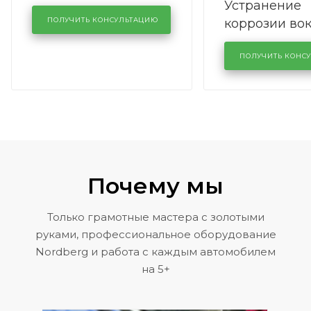
Устранение
производства в
коррозии во
кузовном сервисе
ПОЛУЧИТЬ КОНСУЛЬТАЦИЮ
лобового сте
KUTUZOVV
районе задн
ПОЛУЧИТЬ КОНС
Volkswagen 
Почему мы
Только грамотные мастера с золотыми
руками, профессиональное оборудование
Nordberg и работа с каждым автомобилем
на 5+