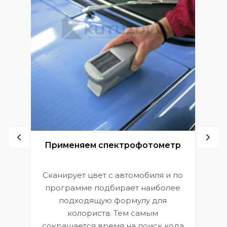
ой
Применяем спектрофотометр
Сканирует цвет с автомобиля и по
П
программе подбирает наиболее
к
э
подходящую формулу для
 и
В
колориста. Тем самым
сокращается время на поиск кода