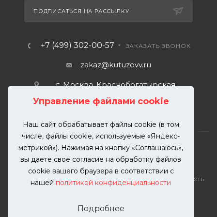
ПОДПИСАТЬСЯ НА РАССЫЛКУ
+7 (499) 302-00-57
ЗАКАЗАТЬ ЗВОНОК
zakaz@kutuzovv.ru
г. Москва, Краснобогатырская
улица, 89, стр. 1.
Управление файлами cookie
Наш сайт обрабатывает файлы cookie (в том
числе, файлы cookie, используемые «Яндекс-
метрикой»). Нажимая на кнопку «Соглашаюсь»,
вы даете свое согласие на обработку файлов
2026 © KUTUZOVV | Кузовной ремонт и покраска
cookie вашего браузера в соответствии с
автомобилей. Вся информация на сайте – собственность
нашей
политикой конфиденциальности
ООО "КУТУЗОВВ"
Публикация информации с сайта KUTUZOVV.RU без
Подробнее
разрешения запрещена. Все права защищены.