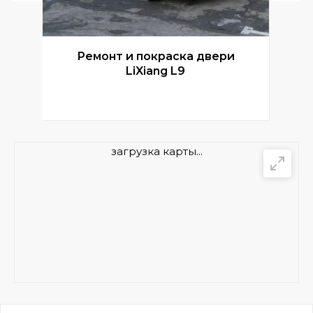
Ремонт и покраска двери
Р
LiXiang L9
загрузка карты...