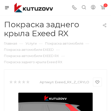
0
Покраска заднего
крыла Exeed RX
—
—
—
Главная
Услуги
Покраска автомобиля
—
Покраска автомобиля EXEED
—
Покраска автомобиля EXEED RX
Покраска заднего крыла Exeed RX
Артикул:
Exeed_RX_Z_CRYLO