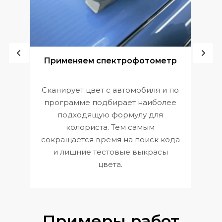
ой
Применяем спектрофотометр
Сканирует цвет с автомобиля и по
П
программе подбирает наиболее
к
э
подходящую формулу для
 и
В
колориста. Тем самым
сокращается время на поиск кода
и лишние тестовые выкрасы
цвета.
Примеры работ