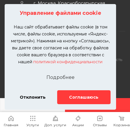
г. Москва, Краснобогатырская
улица, 89, стр. 1.
Управление файлами cookie
Наш сайт обрабатывает файлы cookie (в том
числе, файлы cookie, используемые «Яндекс-
метрикой»). Нажимая на кнопку «Соглашаюсь»,
вы даете свое согласие на обработку файлов
2026 © KUTUZOVV | Кузовной ремонт и покраска
cookie вашего браузера в соответствии с
автомобилей. Вся информация на сайте – собственность
нашей
политикой конфиденциальности
ООО "КУТУЗОВВ"
Публикация информации с сайта KUTUZOVV.RU без
Подробнее
разрешения запрещена. Все права защищены.
Почта: zakaz@kutuzovv.ru
Телефон: 8(499)-302-00-57
Отклонить
Соглашаюсь
ДОБАВИТЬ УСЛУГУ
Главная
Услуги
Доп. услуги
Акции
Отзывы
Корзина