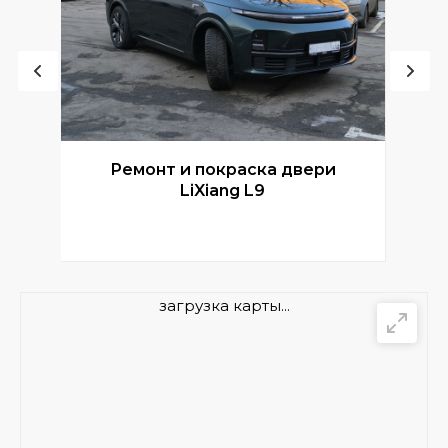
Ремонт и покраска двери
Р
LiXiang L9
загрузка карты...