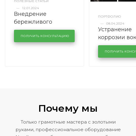
ПОЛЕЗНЫЕ СТАТЬИ
—
12.01.2024
Внедрение
ПОРТФОЛИО
бережливого
—
08.04.2024
Устранение
производства в
коррозии во
кузовном сервисе
ПОЛУЧИТЬ КОНСУЛЬТАЦИЮ
лобового сте
KUTUZOVV
районе задн
ПОЛУЧИТЬ КОНС
Volkswagen 
Почему мы
Только грамотные мастера с золотыми
руками, профессиональное оборудование