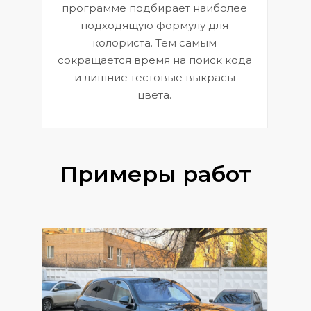
П
программе подбирает наиболее
к
э
подходящую формулу для
 и
В
колориста. Тем самым
сокращается время на поиск кода
и лишние тестовые выкрасы
цвета.
Примеры работ