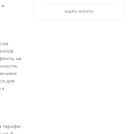
 и
ЗАДАТЬ ВОПРОС
ске
ентов
ефекты на
хности,
нением
ся для
 к
в тарифе
ная. В