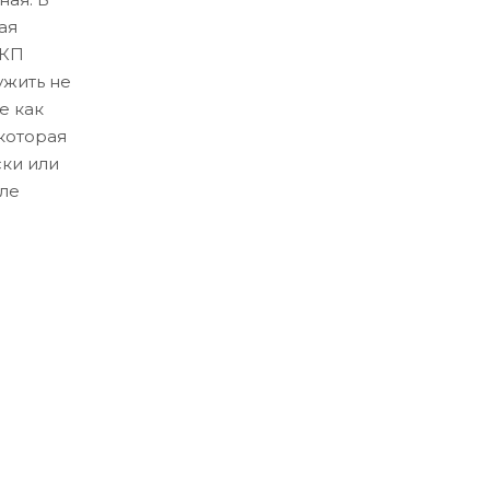
ая
ЛКП
ужить не
е как
которая
ски или
ле