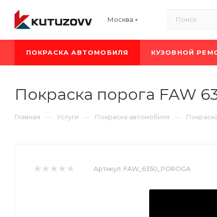
Москва
ПОКРАСКА АВТОМОБИЛЯ
КУЗОВНОЙ РЕМ
Покраска порога FAW 6
—
—
—
Главная
Услуги
Покраска автомобиля
Покраск
Артикул:
FAW_6350_POROGA