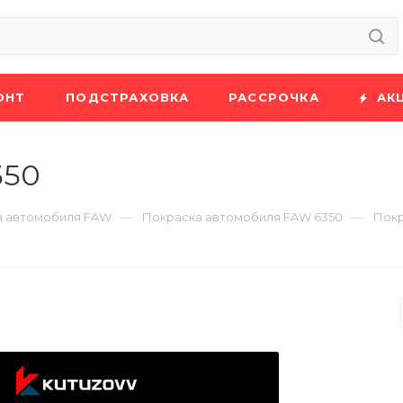
ОНТ
ПОДСТРАХОВКА
РАССРОЧКА
АК
350
—
—
а автомобиля FAW
Покраска автомобиля FAW 6350
Покр