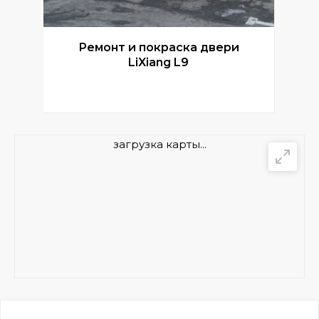
Ремонт и покраска двери
Р
LiXiang L9
загрузка карты...