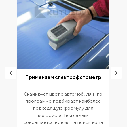
ой
Применяем спектрофотометр
Сканирует цвет с автомобиля и по
П
программе подбирает наиболее
к
э
подходящую формулу для
 и
В
колориста. Тем самым
сокращается время на поиск кода