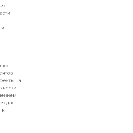
ся
асти
 и
ске
ентов
ефекты на
хности,
нением
ся для
 к