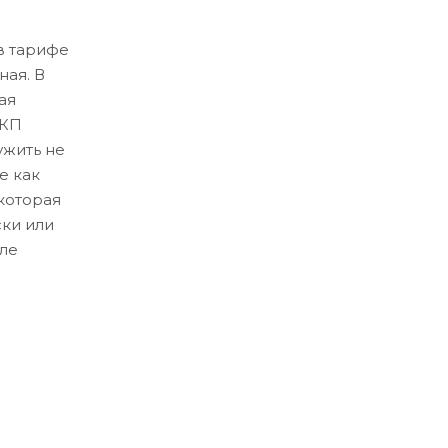
в тарифе
ная. В
ая
ЛКП
ужить не
е как
которая
ски или
ле