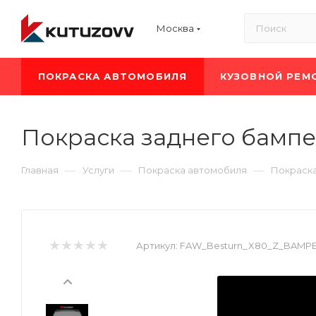
Москва
ПОКРАСКА АВТОМОБИЛЯ
КУЗОВНОЙ РЕМ
Покраска заднего бампе
—
—
—
Главная
Услуги
Покраска автомобиля
Покраск
Артикул:
FAW_Besturn_X80_Z_BAMP