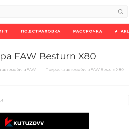
ОНТ
ПОДСТРАХОВКА
РАССРОЧКА
АК
ра FAW Besturn X80
—
а автомобиля FAW
Покраска автомобиля FAW Besturn X80
ER