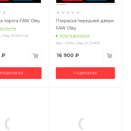
а порога FAW Oley
Покраска передней двери
FAW Oley
 доступна
W_Oley_POROGA
Услуга доступна
Арт.: FAW_Oley_P_DVER
₽
16 900
₽
ПОДРОБНЕЕ
ПОДРОБНЕЕ