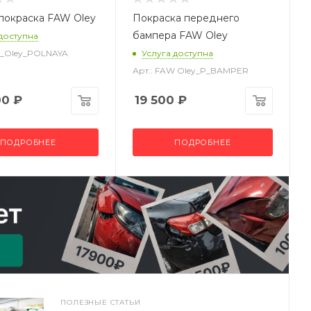
покраска FAW Oley
Покраска переднего
бампера FAW Oley
 доступна
W_Oley_POLNAYA
Услуга доступна
Арт.: FAW Oley_P_BAMPER
00
₽
19 500
₽
ПОДРОБНЕЕ
ПОДРОБНЕЕ
ПОЛЕЗНЫЕ СТАТЬИ