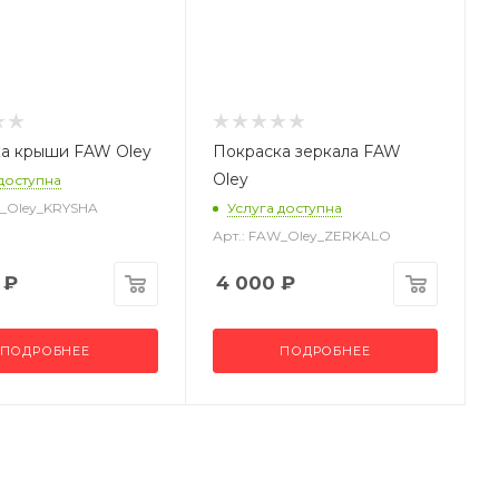
а крыши FAW Oley
Покраска зеркала FAW
Oley
 доступна
W_Oley_KRYSHA
Услуга доступна
Арт.: FAW_Oley_ZERKALO
₽
4 000
₽
ПОДРОБНЕЕ
ПОДРОБНЕЕ