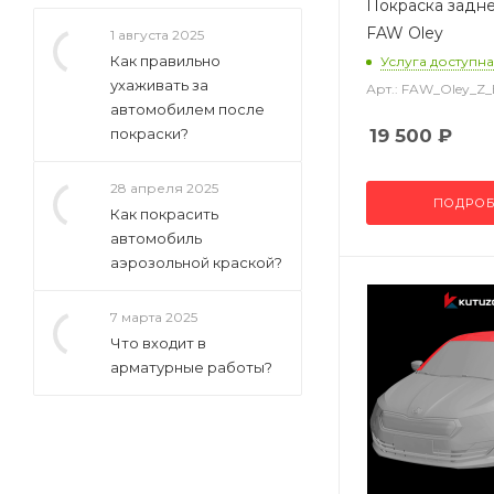
Покраска задн
FAW Oley
1 августа 2025
Как правильно
Услуга доступна
ухаживать за
Арт.: FAW_Oley_
автомобилем после
покраски?
19 500
₽
28 апреля 2025
ПОДРОБ
Как покрасить
автомобиль
аэрозольной краской?
7 марта 2025
Что входит в
арматурные работы?