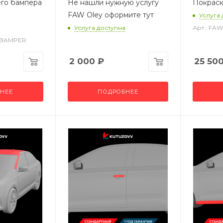
его бампера
Не нашли нужную услугу
Покраск
FAW Oley оформите тут
Услуга
Услуга доступна
Арт.: FA
Z_BAMPER
2 000
₽
25 50
НЕЕ
ПОДРОБНЕЕ