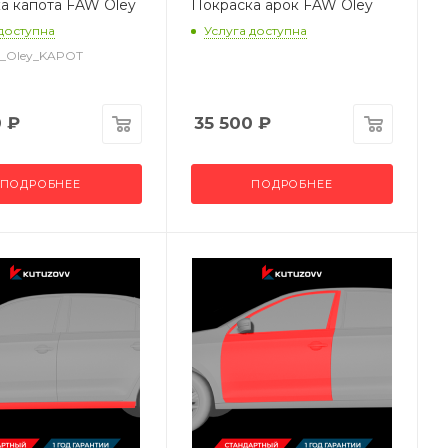
а капота FAW Oley
Покраска арок FAW Oley
 доступна
Услуга доступна
W_Oley_KAPOT
0
₽
35 500
₽
ПОДРОБНЕЕ
ПОДРОБНЕЕ