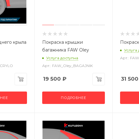
днего крыла
Покраска крышки
Покраск
багажника FAW Oley
Услуга
Услуга доступна
Арт.: FA
_CRYLO
Арт.: FAW_Oley_BAGAJNIK
19 500
₽
31 500
НЕЕ
ПОДРОБНЕЕ