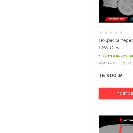
Покраска пере
FAW Oley
Услуга доступна
Арт.: FAW_Oley_P
16 900
₽
ПОДРОБ