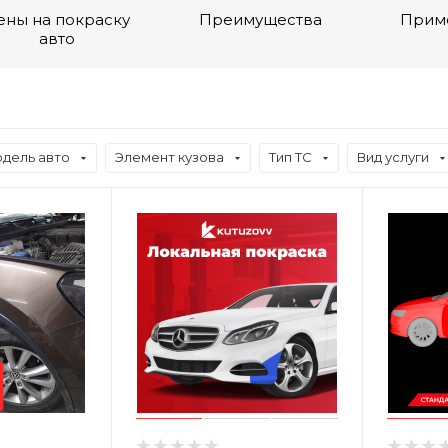
ены на покраску
Преимущества
Прим
авто
дель авто
Элемент кузова
Тип ТС
Вид услуги