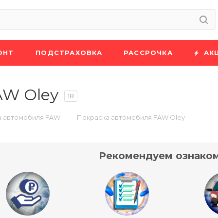
ОНТ
ПОДСТРАХОВКА
РАССРОЧКА
АК
AW Oley
18
—
а автомобиля FAW
Покраска автомобиля FAW Oley
Рекомендуем ознаком