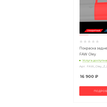
Покраска задн
FAW Oley
Услуга доступна
Арт.: FAW_Oley_Z
16 900
₽
ПОДРОБ