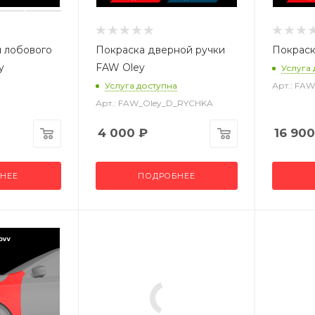
 лобового
Покраска дверной ручки
Покраск
y
FAW Oley
Услуга
Услуга доступна
Арт.: FA
Арт.: FAW_Oley_D_RYCHKA
4 000
₽
16 900
НЕЕ
ПОДРОБНЕЕ