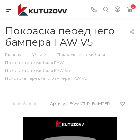
0
Покраска переднего
бампера FAW V5
—
—
—
Главная
Услуги
Покраска автомобиля
—
Покраска автомобиля FAW
—
Покраска автомобиля FAW V5
Покраска переднего бампера FAW V5
Артикул:
FAW V5_P_BAMPER