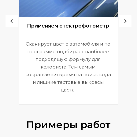
ой
Применяем спектрофотометр
Сканирует цвет с автомобиля и по
П
программе подбирает наиболее
к
э
подходящую формулу для
 и
В
колориста. Тем самым
сокращается время на поиск кода
и лишние тестовые выкрасы
цвета.
Примеры работ