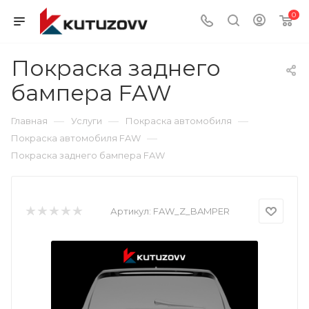
0
Покраска заднего
бампера FAW
—
—
—
Главная
Услуги
Покраска автомобиля
—
Покраска автомобиля FAW
Покраска заднего бампера FAW
Артикул:
FAW_Z_BAMPER