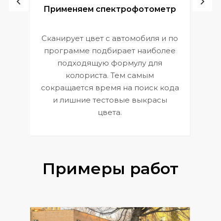
ой
Применяем спектрофотометр
Сканирует цвет с автомобиля и по
П
программе подбирает наиболее
к
э
подходящую формулу для
 и
В
колориста. Тем самым
сокращается время на поиск кода
и лишние тестовые выкрасы
цвета.
Примеры работ