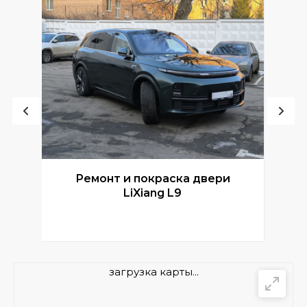
Ремонт и покраска двери
Р
LiXiang L9
загрузка карты...