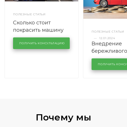
ПОЛЕЗНЫЕ СТАТЬИ
Сколько стоит
покрасить машину
ПОЛЕЗНЫЕ СТАТЬИ
полностью
—
12.01.2024
Внедрение
ПОЛУЧИТЬ КОНСУЛЬТАЦИЮ
бережливог
производств
кузовном се
ПОЛУЧИТЬ КОНС
KUTUZOVV
Почему мы