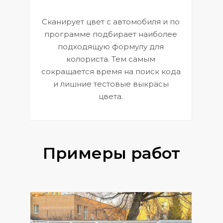
Сканирует цвет с автомобиля и по
П
программе подбирает наиболее
к
э
подходящую формулу для
 и
В
колориста. Тем самым
сокращается время на поиск кода
и лишние тестовые выкрасы
цвета.
Примеры работ