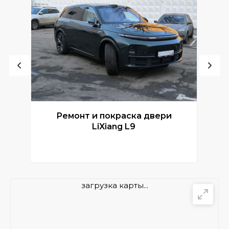
Ремонт и покраска двери
Р
LiXiang L9
загрузка карты...