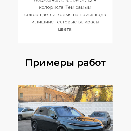
 и
В
колориста. Тем самым
сокращается время на поиск кода
и лишние тестовые выкрасы
цвета.
Примеры работ