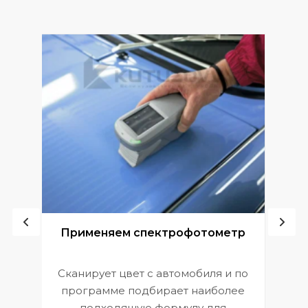
ой
Применяем спектрофотометр
Сканирует цвет с автомобиля и по
П
программе подбирает наиболее
к
э
подходящую формулу для