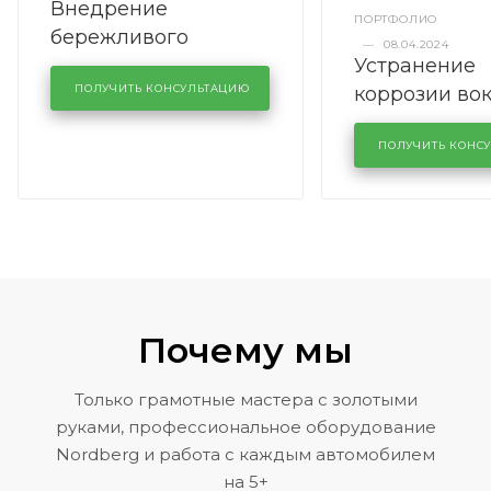
Внедрение
ПОРТФОЛИО
бережливого
—
08.04.2024
Устранение
производства в
коррозии во
кузовном сервисе
ПОЛУЧИТЬ КОНСУЛЬТАЦИЮ
лобового сте
KUTUZOVV
районе задн
ПОЛУЧИТЬ КОНС
Volkswagen 
Почему мы
Только грамотные мастера с золотыми
руками, профессиональное оборудование
Nordberg и работа с каждым автомобилем
на 5+