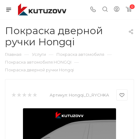
0
Покраска дверной
ручки Hongqi
—
—
—
Главная
Услуги
Покраска автомобиля
—
Покраска автомобиля HONGQI
Покраска дверной ручки Hongqi
Артикул:
Hongqi_D_RYCHKA