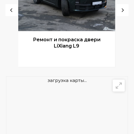
Ремонт и покраска двери
Р
LiXiang L9
загрузка карты...