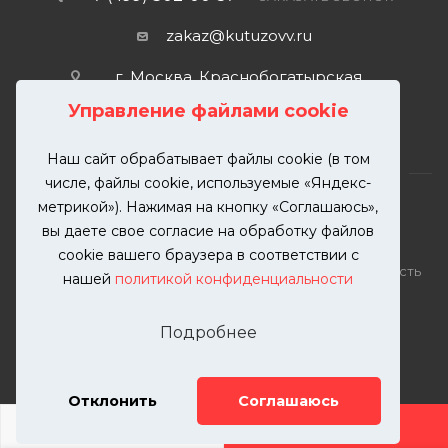
zakaz@kutuzovv.ru
г. Москва, Краснобогатырская
улица, 89, стр. 1.
Управление файлами cookie
Наш сайт обрабатывает файлы cookie (в том
числе, файлы cookie, используемые «Яндекс-
метрикой»). Нажимая на кнопку «Соглашаюсь»,
вы даете свое согласие на обработку файлов
2026 © KUTUZOVV | Кузовной ремонт и покраска
cookie вашего браузера в соответствии с
автомобилей. Вся информация на сайте – собственность
нашей
политикой конфиденциальности
ООО "КУТУЗОВВ"
Публикация информации с сайта KUTUZOVV.RU без
Подробнее
разрешения запрещена. Все права защищены.
Почта: zakaz@kutuzovv.ru
Телефон: 8(499)-302-00-57
Отклонить
Соглашаюсь
ДОБАВИТЬ УСЛУГУ