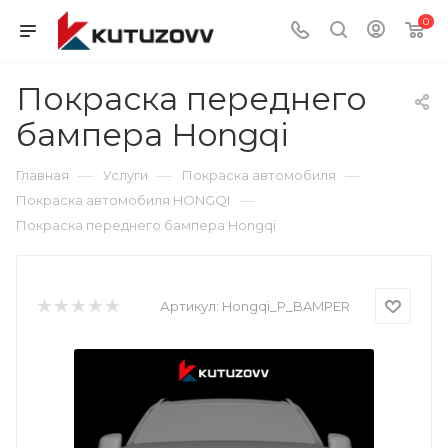
0
Покраска переднего
бампера Hongqi
—
—
—
Главная
Услуги
Покраска автомобиля
—
Покраска автомобиля HONGQI
Покраска переднего бампера Hongqi
Артикул:
Hongqi_P_BAMPER