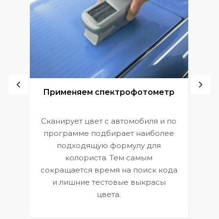
ой
Применяем спектрофотометр
Сканирует цвет с автомобиля и по
П
программе подбирает наиболее
к
э
подходящую формулу для
 и
В
колориста. Тем самым
сокращается время на поиск кода
и лишние тестовые выкрасы
цвета.