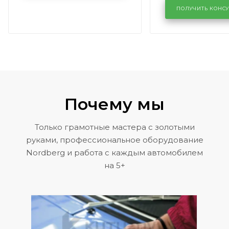
районе задн
ПОЛУЧИТЬ КОНС
Volkswagen 
Почему мы
Только грамотные мастера с золотыми
руками, профессиональное оборудование
Nordberg и работа с каждым автомобилем
на 5+