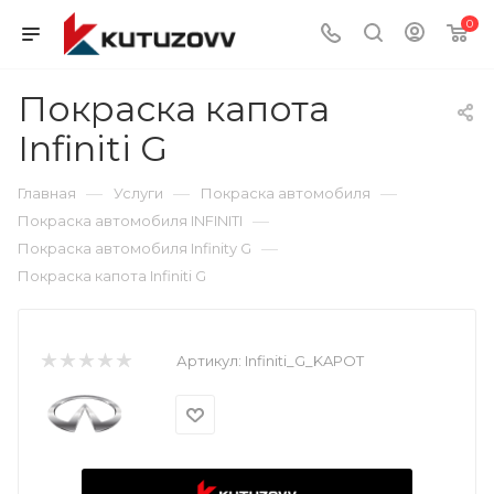
0
Покраска капота
Infiniti G
—
—
—
Главная
Услуги
Покраска автомобиля
—
Покраска автомобиля INFINITI
—
Покраска автомобиля Infinity G
Покраска капота Infiniti G
Артикул:
Infiniti_G_KAPOT