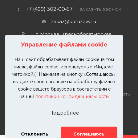
+7 (499) 302-00-57
ЗАКАЗАТЬ ЗВОНОК
zakaz@kutuzovv.ru
г. Москва, Краснобогатырская
улица, 89, стр. 1.
Управление файлами cookie
Наш сайт обрабатывает файлы cookie (в том
числе, файлы cookie, используемые «Яндекс-
метрикой»). Нажимая на кнопку «Соглашаюсь»,
вы даете свое согласие на обработку файлов
2026 © KUTUZOVV | Кузовной ремонт и покраска
cookie вашего браузера в соответствии с
автомобилей. Вся информация на сайте – собственность
нашей
политикой конфиденциальности
ООО "КУТУЗОВВ"
Публикация информации с сайта KUTUZOVV.RU без
Подробнее
разрешения запрещена. Все права защищены.
Почта: zakaz@kutuzovv.ru
Телефон: 8(499)-302-00-57
Отклонить
Соглашаюсь