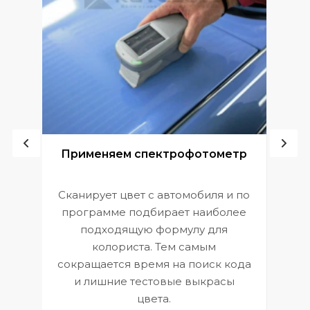
ой
Применяем спектрофотометр
Сканирует цвет с автомобиля и по
П
программе подбирает наиболее
к
э
подходящую формулу для
 и
В
колориста. Тем самым
сокращается время на поиск кода
и лишние тестовые выкрасы
цвета.