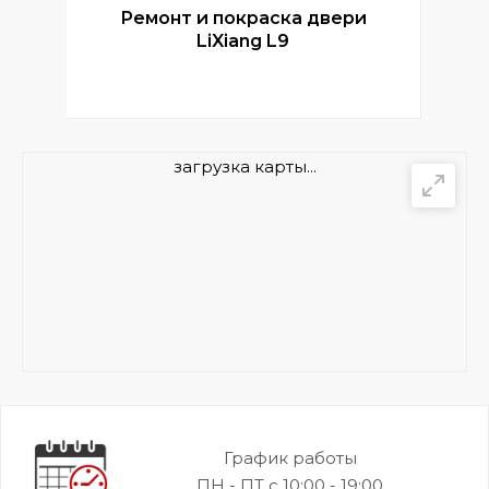
Ремонт и покраска двери
Р
LiXiang L9
загрузка карты...
График работы
ПН - ПТ с 10:00 - 19:00