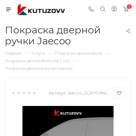
0
Покраска дверной
ручки Jaecoo
—
—
—
Главная
Услуги
Покраска автомобиля
—
Покраска автомобиля JAECOO
Покраска дверной ручки Jaecoo
Артикул:
Jaecoo_D_RYCHKA