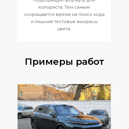
 и
В
колориста. Тем самым
сокращается время на поиск кода
и лишние тестовые выкрасы
цвета.
Примеры работ