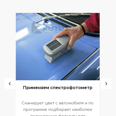
ой
Применяем спектрофотометр
Сканирует цвет с автомобиля и по
П
программе подбирает наиболее
к
э
подходящую формулу для