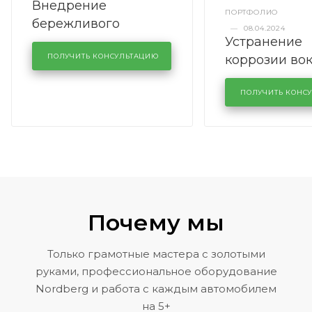
Внедрение
ПОРТФОЛИО
бережливого
—
08.04.2024
Устранение
производства в
коррозии во
кузовном сервисе
ПОЛУЧИТЬ КОНСУЛЬТАЦИЮ
лобового сте
KUTUZOVV
районе задн
ПОЛУЧИТЬ КОНС
Volkswagen 
Почему мы
Только грамотные мастера с золотыми
руками, профессиональное оборудование
Nordberg и работа с каждым автомобилем
на 5+