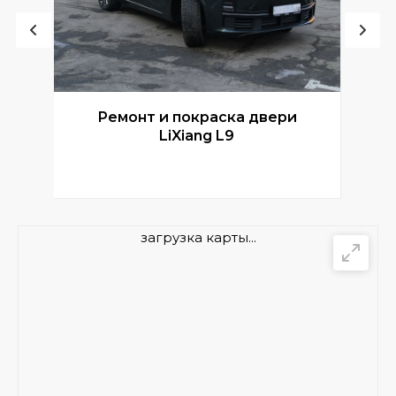
Ремонт и покраска двери
Р
LiXiang L9
загрузка карты...