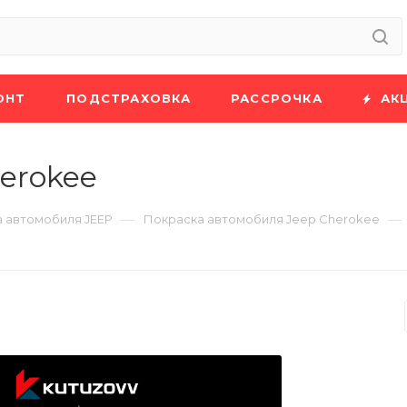
ОНТ
ПОДСТРАХОВКА
РАССРОЧКА
АК
erokee
—
—
 автомобиля JEEP
Покраска автомобиля Jeep Cherokee