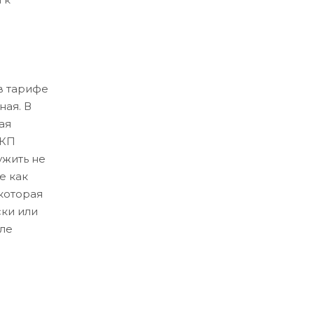
в тарифе
ная. В
ая
ЛКП
ужить не
е как
которая
ски или
ле