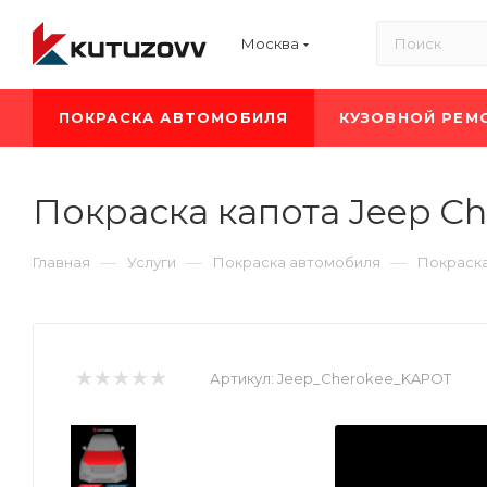
Москва
ПОКРАСКА АВТОМОБИЛЯ
КУЗОВНОЙ РЕМ
Покраска капота Jeep Ch
—
—
—
Главная
Услуги
Покраска автомобиля
Покраска
Артикул:
Jeep_Cherokee_KAPOT