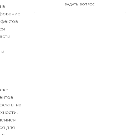
ЗАДАТЬ ВОПРОС
 в
ифование
ефектов
ся
асти
 и
ске
ентов
ефекты на
хности,
нением
ся для
 к