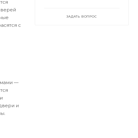
тся
дверей
ные
ЗАДАТЬ ВОПРОС
асятся с
емами —
тся
и
двери и
ы.