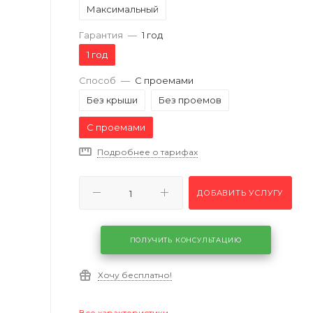
Максимальный
Гарантия
—
1 год
1 год
Способ
—
С проемами
Без крыши
Без проемов
С проемами
Подробнее о тарифах
ДОБАВИТЬ УСЛУГУ
ПОЛУЧИТЬ КОНСУЛЬТАЦИЮ
Хочу бесплатно!
Все характеристики