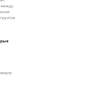
жет
и между
ления
 грунтов
орые
ламутр