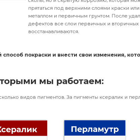
сколы, но и скрытую коррозию, которая мо
прятаться под верхними слоями краски ил
металлом и первичным грунтом. После уда
дефектов все слои первичных и вторичных
восстанавливаются.
способ покраски и внести свои изменения, кот
торыми мы работаем:
сколько видов пигментов. За пигменты ксералик и пер