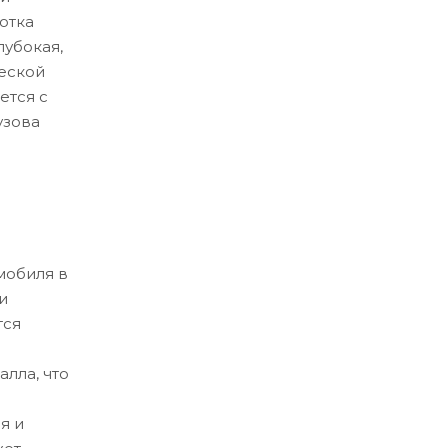
отка
лубокая,
еской
ется с
узова
мобиля в
и
тся
лла, что
я и