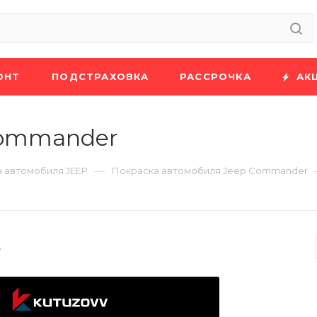
ОНТ
ПОДСТРАХОВКА
РАССРОЧКА
АК
Commander
—
 автомобиля JEEP
Покраска автомобиля Jeep Commander
A