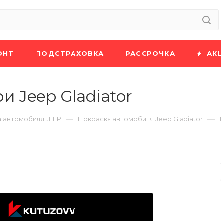
ОНТ
ПОДСТРАХОВКА
РАССРОЧКА
АК
 Jeep Gladiator
—
—
 автомобиля JEEP
Покраска автомобиля Jeep Gladiator