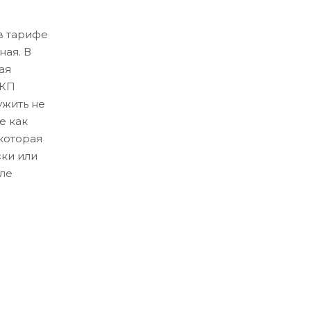
в тарифе
ная. В
ая
ЛКП
ужить не
е как
которая
ски или
ле