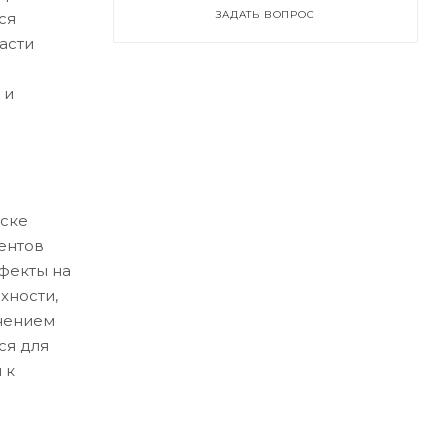
ЗАДАТЬ ВОПРОС
ся
асти
 и
ске
ентов
ефекты на
хности,
нением
ся для
 к