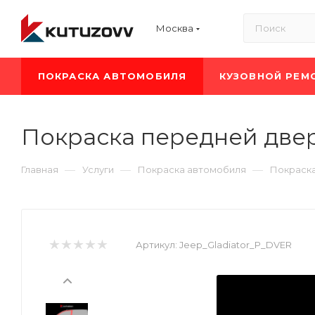
Москва
ПОКРАСКА АВТОМОБИЛЯ
КУЗОВНОЙ РЕМ
Покраска передней двери
—
—
—
Главная
Услуги
Покраска автомобиля
Покраска
Артикул:
Jeep_Gladiator_P_DVER