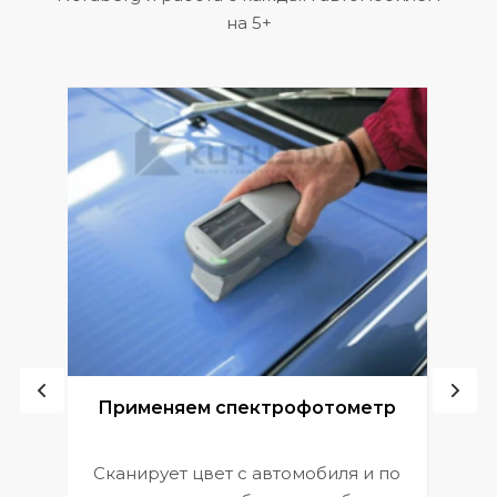
на 5+
ой
Применяем спектрофотометр
Сканирует цвет с автомобиля и по
П