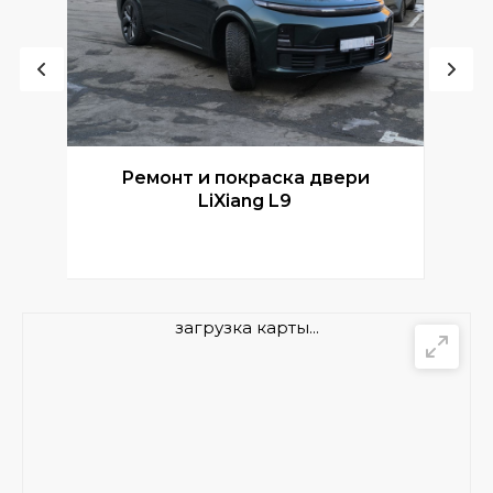
Ремонт и покраска двери
Р
LiXiang L9
загрузка карты...