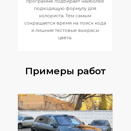
программе подбирает наиболее
к
э
подходящую формулу для
 и
В
колориста. Тем самым
сокращается время на поиск кода
и лишние тестовые выкрасы
цвета.
Примеры работ