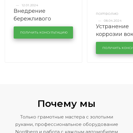
—
12.01.2024
Внедрение
ПОРТФОЛИО
бережливого
—
08.04.2024
Устранение
производства в
коррозии во
кузовном сервисе
ПОЛУЧИТЬ КОНСУЛЬТАЦИЮ
лобового сте
KUTUZOVV
районе задн
ПОЛУЧИТЬ КОНС
Volkswagen 
Почему мы
Только грамотные мастера с золотыми
руками, профессиональное оборудование
Nordberg и работа с каждым автомобилем