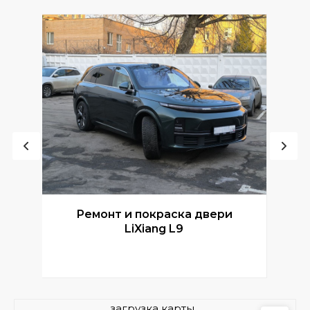
Ремонт и покраска двери
Р
LiXiang L9
загрузка карты...