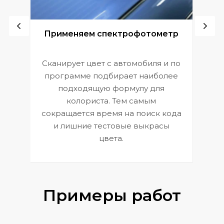
ой
Применяем спектрофотометр
Сканирует цвет с автомобиля и по
П
программе подбирает наиболее
к
э
подходящую формулу для
 и
В
колориста. Тем самым
сокращается время на поиск кода
и лишние тестовые выкрасы
цвета.
Примеры работ