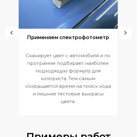
ой
Применяем спектрофотометр
Сканирует цвет с автомобиля и по
П
программе подбирает наиболее
к
э
подходящую формулу для
 и
В
колориста. Тем самым
сокращается время на поиск кода
и лишние тестовые выкрасы
цвета.
Примеры работ