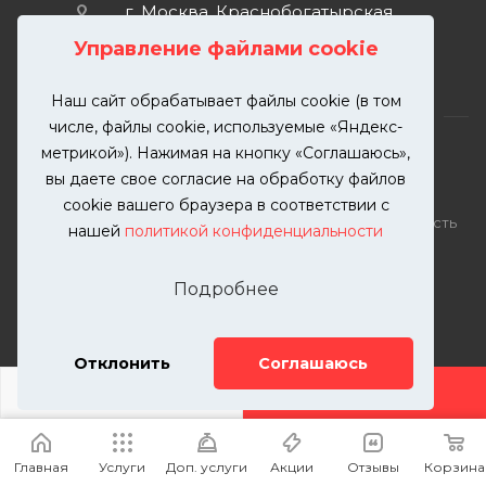
г. Москва, Краснобогатырская
улица, 89, стр. 1.
Управление файлами cookie
Наш сайт обрабатывает файлы cookie (в том
числе, файлы cookie, используемые «Яндекс-
метрикой»). Нажимая на кнопку «Соглашаюсь»,
вы даете свое согласие на обработку файлов
2026 © KUTUZOVV | Кузовной ремонт и покраска
cookie вашего браузера в соответствии с
автомобилей. Вся информация на сайте – собственность
нашей
политикой конфиденциальности
ООО "КУТУЗОВВ"
Публикация информации с сайта KUTUZOVV.RU без
Подробнее
разрешения запрещена. Все права защищены.
Почта: zakaz@kutuzovv.ru
Телефон: 8(499)-302-00-57
Отклонить
Соглашаюсь
ДОБАВИТЬ УСЛУГУ
Главная
Услуги
Доп. услуги
Акции
Отзывы
Корзина