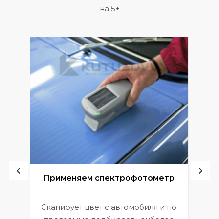
на 5+
ой
Применяем спектрофотометр
Сканирует цвет с автомобиля и по
П