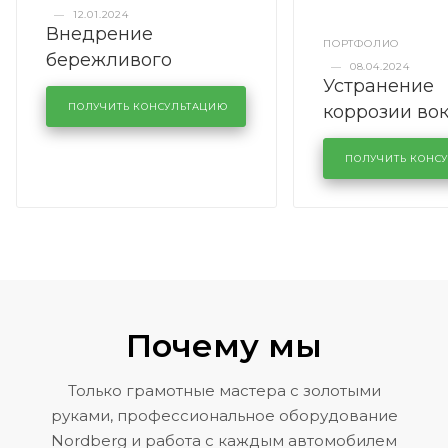
—
12.01.2024
Внедрение
ПОРТФОЛИО
бережливого
—
08.04.2024
Устранение
производства в
коррозии во
кузовном сервисе
ПОЛУЧИТЬ КОНСУЛЬТАЦИЮ
лобового сте
KUTUZOVV
районе задн
ПОЛУЧИТЬ КОНС
Volkswagen 
Почему мы
Только грамотные мастера с золотыми
руками, профессиональное оборудование
Nordberg и работа с каждым автомобилем