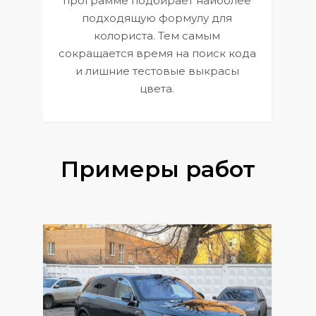
программе подбирает наиболее
к
э
подходящую формулу для
 и
В
колориста. Тем самым
сокращается время на поиск кода
и лишние тестовые выкрасы
цвета.
Примеры работ