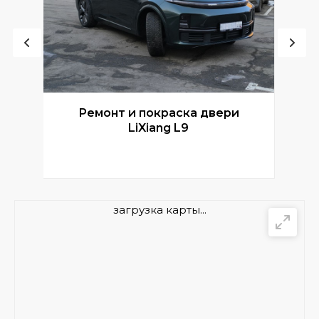
Ремонт и покраска двери
Р
LiXiang L9
загрузка карты...