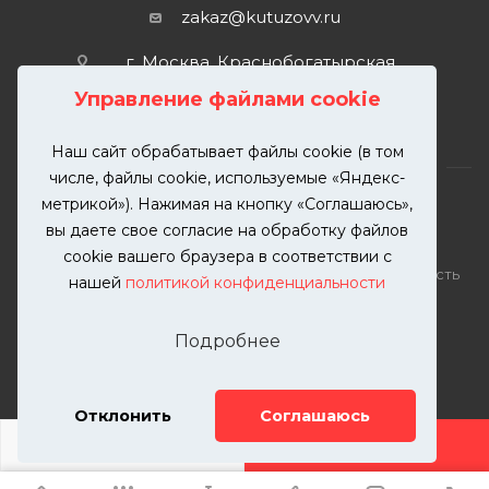
zakaz@kutuzovv.ru
г. Москва, Краснобогатырская
улица, 89, стр. 1.
Управление файлами cookie
Наш сайт обрабатывает файлы cookie (в том
числе, файлы cookie, используемые «Яндекс-
метрикой»). Нажимая на кнопку «Соглашаюсь»,
вы даете свое согласие на обработку файлов
2026 © KUTUZOVV | Кузовной ремонт и покраска
cookie вашего браузера в соответствии с
автомобилей. Вся информация на сайте – собственность
нашей
политикой конфиденциальности
ООО "КУТУЗОВВ"
Публикация информации с сайта KUTUZOVV.RU без
Подробнее
разрешения запрещена. Все права защищены.
Почта: zakaz@kutuzovv.ru
Телефон: 8(499)-302-00-57
Отклонить
Соглашаюсь
ДОБАВИТЬ УСЛУГУ