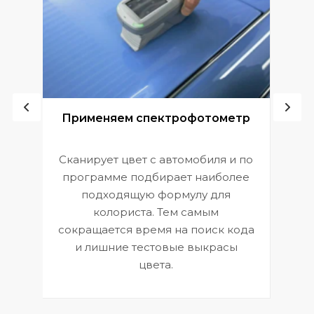
ой
Применяем спектрофотометр
Сканирует цвет с автомобиля и по
П
программе подбирает наиболее
к
э
подходящую формулу для
 и
В
колориста. Тем самым
сокращается время на поиск кода
и лишние тестовые выкрасы
цвета.