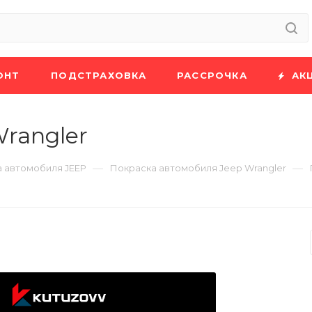
ОНТ
ПОДСТРАХОВКА
РАССРОЧКА
АК
rangler
—
—
 автомобиля JEEP
Покраска автомобиля Jeep Wrangler