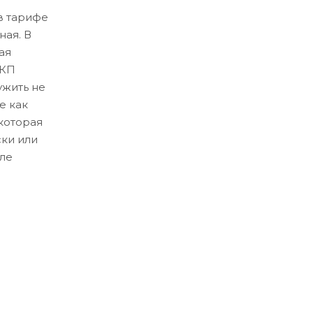
в тарифе
ная. В
ая
ЛКП
ужить не
е как
которая
ски или
ле