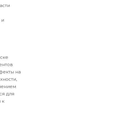
асти
 и
ске
ентов
ефекты на
хности,
нением
ся для
 к