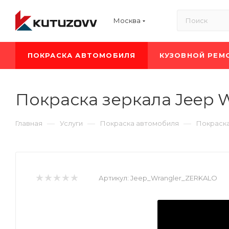
Москва
ПОКРАСКА АВТОМОБИЛЯ
КУЗОВНОЙ РЕМ
Покраска зеркала Jeep W
—
—
—
Главная
Услуги
Покраска автомобиля
Покраска
Артикул:
Jeep_Wrangler_ZERKALO