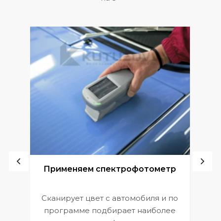
ой
Применяем спектрофотометр
Сканирует цвет с автомобиля и по
П
программе подбирает наиболее
к
э