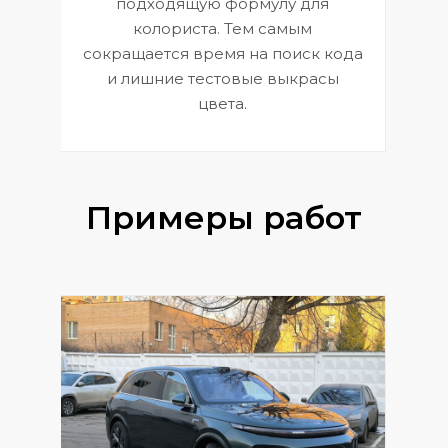
подходящую формулу для
 и
В
колориста. Тем самым
сокращается время на поиск кода
и лишние тестовые выкрасы
цвета.
Примеры работ