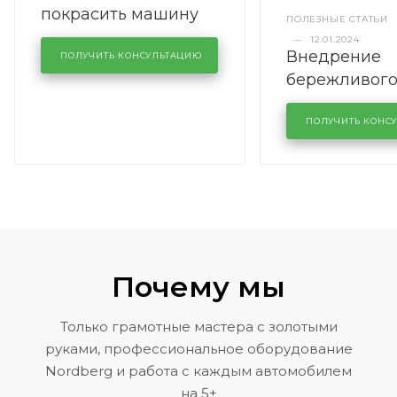
покрасить машину
ПОЛЕЗНЫЕ СТАТЬИ
полностью
—
12.01.2024
Внедрение
ПОЛУЧИТЬ КОНСУЛЬТАЦИЮ
бережливог
производств
кузовном се
ПОЛУЧИТЬ КОНС
KUTUZOVV
Почему мы
Только грамотные мастера с золотыми
руками, профессиональное оборудование
Nordberg и работа с каждым автомобилем
на 5+