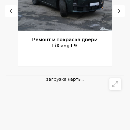
Ремонт и покраска двери
Р
LiXiang L9
загрузка карты...