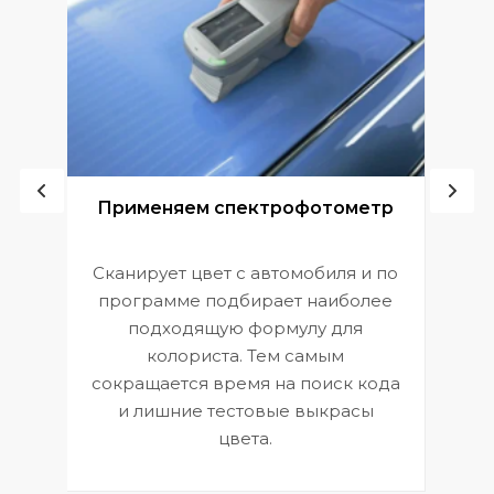
ой
Применяем спектрофотометр
Сканирует цвет с автомобиля и по
П
программе подбирает наиболее
к
э
подходящую формулу для
 и
В
колориста. Тем самым
сокращается время на поиск кода
и лишние тестовые выкрасы
цвета.