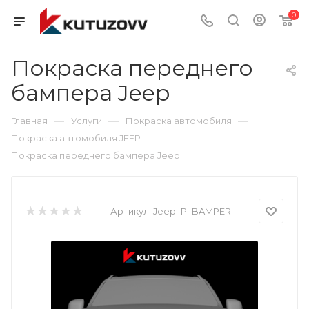
0
Покраска переднего
бампера Jeep
—
—
—
Главная
Услуги
Покраска автомобиля
—
Покраска автомобиля JEEP
Покраска переднего бампера Jeep
Артикул:
Jeep_P_BAMPER