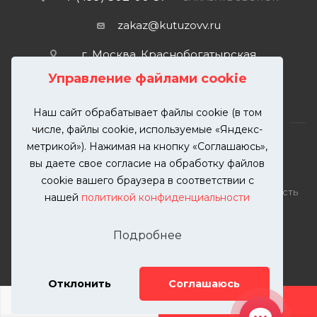
zakaz@kutuzovv.ru
г. Москва, Краснобогатырская
улица, 89, стр. 1.
Управление файлами cookie
Наш сайт обрабатывает файлы cookie (в том
числе, файлы cookie, используемые «Яндекс-
метрикой»). Нажимая на кнопку «Соглашаюсь»,
вы даете свое согласие на обработку файлов
2026 © KUTUZOVV | Кузовной ремонт и покраска
cookie вашего браузера в соответствии с
автомобилей. Вся информация на сайте – собственность
нашей
политикой конфиденциальности
ООО "КУТУЗОВВ"
Публикация информации с сайта KUTUZOVV.RU без
Подробнее
разрешения запрещена. Все права защищены.
Почта: zakaz@kutuzovv.ru
Телефон: 8(499)-302-00-57
Отклонить
Соглашаюсь
ДОБАВИТЬ УСЛУГУ