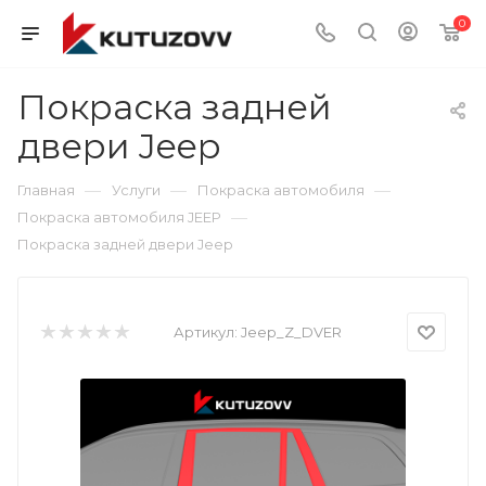
0
Покраска задней
двери Jeep
—
—
—
Главная
Услуги
Покраска автомобиля
—
Покраска автомобиля JEEP
Покраска задней двери Jeep
Артикул:
Jeep_Z_DVER