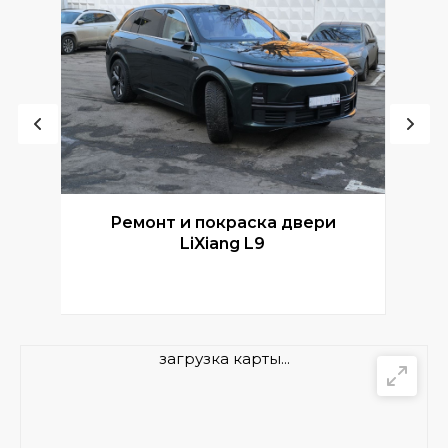
Ремонт и покраска двери
Р
LiXiang L9
загрузка карты...