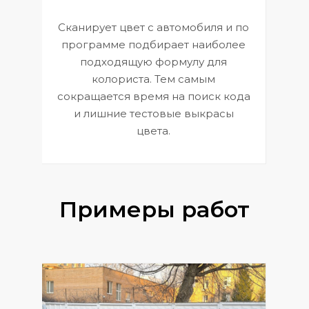
Сканирует цвет с автомобиля и по
П
программе подбирает наиболее
к
э
подходящую формулу для
 и
В
колориста. Тем самым
сокращается время на поиск кода
и лишние тестовые выкрасы
цвета.
Примеры работ