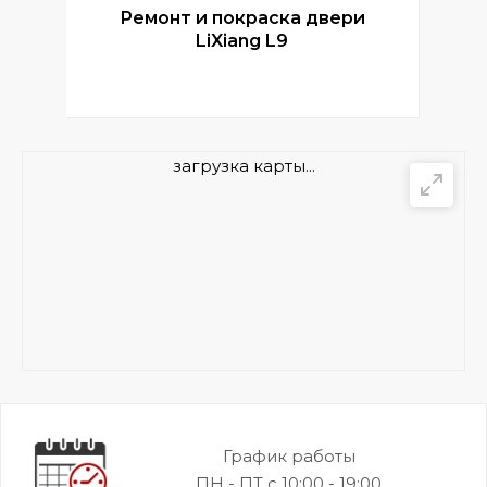
Ремонт и покраска двери
Р
LiXiang L9
загрузка карты...
График работы
ПН - ПТ с 10:00 - 19:00