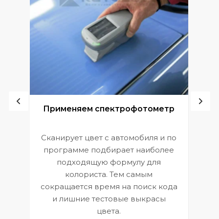
ой
Применяем спектрофотометр
Сканирует цвет с автомобиля и по
П
программе подбирает наиболее
к
э
подходящую формулу для
 и
В
колориста. Тем самым
сокращается время на поиск кода
и лишние тестовые выкрасы
цвета.