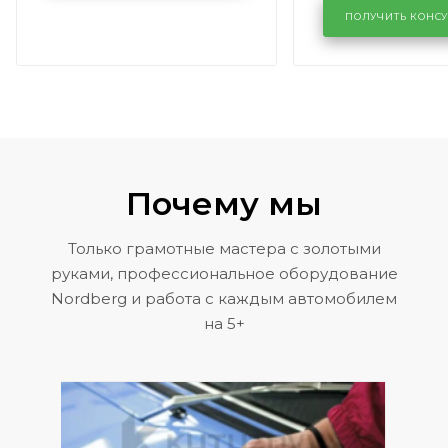
районе задн
ПОЛУЧИТЬ КОНС
Volkswagen 
Почему мы
Только грамотные мастера с золотыми
руками, профессиональное оборудование
Nordberg и работа с каждым автомобилем
на 5+