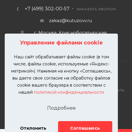
+7 (499) 302-00-57
ЗАКАЗАТЬ ЗВОНОК
zakaz@kutuzovv.ru
г. Москва, Краснобогатырская
улица, 89, стр. 1.
Управление файлами cookie
Наш сайт обрабатывает файлы cookie (в том
числе, файлы cookie, используемые «Яндекс-
метрикой»). Нажимая на кнопку «Соглашаюсь»,
вы даете свое согласие на обработку файлов
2026 © KUTUZOVV | Кузовной ремонт и покраска
cookie вашего браузера в соответствии с
автомобилей. Вся информация на сайте – собственность
нашей
политикой конфиденциальности
ООО "КУТУЗОВВ"
Публикация информации с сайта KUTUZOVV.RU без
Подробнее
разрешения запрещена. Все права защищены.
Почта: zakaz@kutuzovv.ru
Телефон: 8(499)-302-00-57
Отклонить
Соглашаюсь