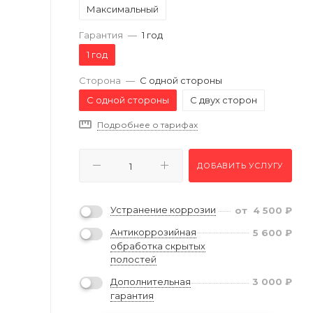
Максимальный
Гарантия
—
1 год
1 год
Сторона
—
С одной стороны
С одной стороны
С двух сторон
Подробнее о тарифах
ДОБАВИТЬ УСЛУГУ
Устранение коррозии
от
4 500
₽
Антикоррозийная
5 600
₽
обработка скрытых
полостей
Дополнительная
3 000
₽
гарантия