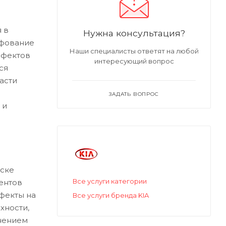
 в
Нужна консультация?
ифование
Наши специалисты ответят на любой
ефектов
интересующий вопрос
ся
асти
ЗАДАТЬ ВОПРОС
 и
ске
Все услуги категории
ентов
ефекты на
Все услуги бренда KIA
хности,
нением