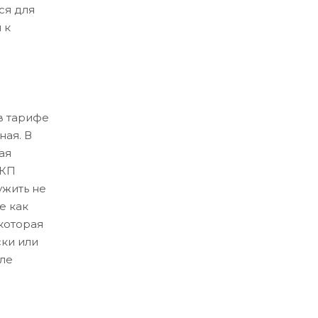
ся для
 к
в тарифе
ная. В
ая
ЛКП
ужить не
е как
которая
ски или
ле