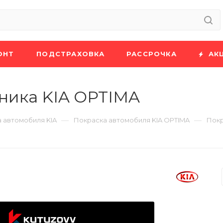
ОНТ
ПОДСТРАХОВКА
РАССРОЧКА
АК
ника KIA OPTIMA
—
—
 автомобиля KIA
Покраска автомобиля KIA OPTIMA
Покр