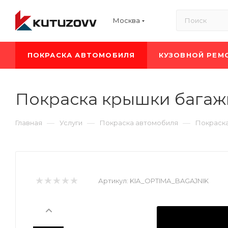
Москва
ПОКРАСКА АВТОМОБИЛЯ
КУЗОВНОЙ РЕМ
Покраска крышки багаж
—
—
—
Главная
Услуги
Покраска автомобиля
Покраска
Артикул:
KIA_OPTIMA_BAGAJNIK