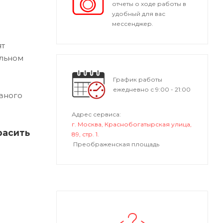
отчеты о ходе работы в
удобный для вас
мессенджер.
ят
альном
График работы
ежедневно с 9:00 - 21:00
вного
Адрес сервиса:
г. Москва, Краснобогатырская улица,
расить
89, стр. 1.
Преображенская площадь