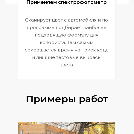
ой
Применяем спектрофотометр
Сканирует цвет с автомобиля и по
П
программе подбирает наиболее
к
э
подходящую формулу для
 и
В
колориста. Тем самым
сокращается время на поиск кода
и лишние тестовые выкрасы
цвета.
Примеры работ