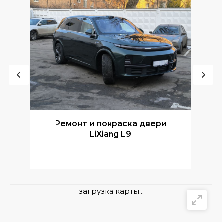
Ремонт и покраска двери
Р
LiXiang L9
загрузка карты...