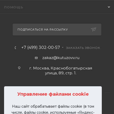
ПОМОЩЬ
ПОДПИСАТЬСЯ НА РАССЫЛКУ
+7 (499) 302-00-57
ЗАКАЗАТЬ ЗВОНОК
zakaz@kutuzovv.ru
г. Москва, Краснобогатырская
улица, 89, стр. 1.
Управление файлами cookie
Наш сайт обрабатывает файлы cookie (в том
2026 © KUTUZOVV | Кузовной ремонт и покраска
числе, файлы cookie, используемые «Яндекс-