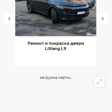
Ремонт и покраска двери
Р
LiXiang L9
загрузка карты...