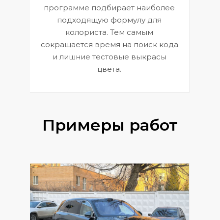
П
программе подбирает наиболее
к
э
подходящую формулу для
 и
В
колориста. Тем самым
сокращается время на поиск кода
и лишние тестовые выкрасы
цвета.
Примеры работ